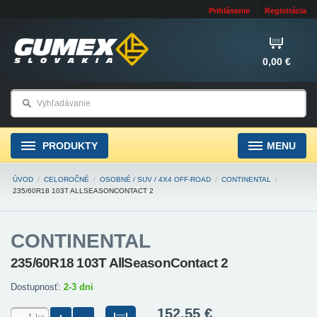
Prihlásenie
Registrácia
0,00 €
PRODUKTY
MENU
ÚVOD
/
CELOROČNÉ
/
OSOBNÉ / SUV / 4X4 OFF-ROAD
/
CONTINENTAL
/
235/60R18 103T ALLSEASONCONTACT 2
CONTINENTAL
235/60R18 103T AllSeasonContact 2
Dostupnosť:
2-3 dni
152,55 €