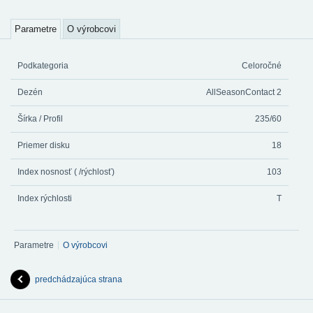
Parametre
O výrobcovi
Podkategoria
Celoročné
Dezén
AllSeasonContact 2
Šírka / Profil
235/60
Priemer disku
18
Index nosnosť ( /rýchlosť)
103
Index rýchlosti
T
Parametre
O výrobcovi
predchádzajúca strana