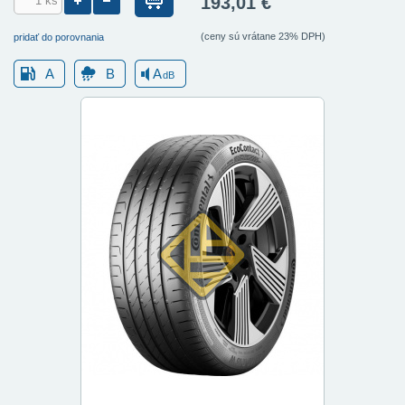
193,01 €
(ceny sú vrátane 23% DPH)
pridať do porovnania
A
B
A
dB