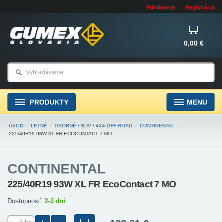
Prihlásenie
Registrácia
0,00 €
PRODUKTY
MENU
ÚVOD
/
LETNÉ
/
OSOBNÉ / SUV / 4X4 OFF-ROAD
/
CONTINENTAL
/
225/40R19 93W XL FR ECOCONTACT 7 MO
CONTINENTAL
225/40R19 93W XL FR EcoContact 7 MO
Dostupnosť:
2-3 dni