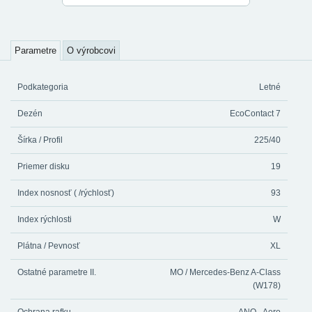
Parametre
O výrobcovi
Podkategoria
Letné
Dezén
EcoContact 7
Šírka / Profil
225/40
Priemer disku
19
Index nosnosť ( /rýchlosť)
93
Index rýchlosti
W
Plátna / Pevnosť
XL
Ostatné parametre II.
MO / Mercedes-Benz A-Class
(W178)