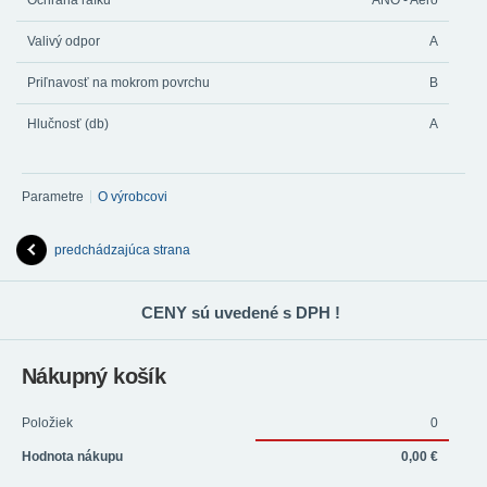
Ochrana rafku
ANO - Aero
Valivý odpor
A
Priľnavosť na mokrom povrchu
B
Hlučnosť (db)
A
Parametre
O výrobcovi
predchádzajúca strana
CENY sú uvedené s DPH !
Nákupný košík
Položiek
0
Hodnota nákupu
0,00 €