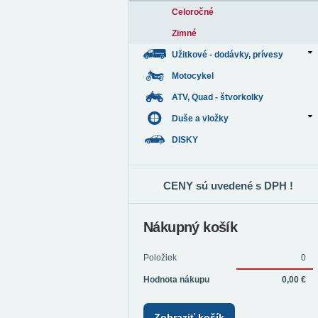
Celoročné
Zimné
Užitkové - dodávky, prívesy
Motocykel
ATV, Quad - štvorkolky
Duše a vložky
DISKY
CENY sú uvedené s DPH !
Nákupný košík
Položiek
0
Hodnota nákupu
0,00 €
Zobraziť košík