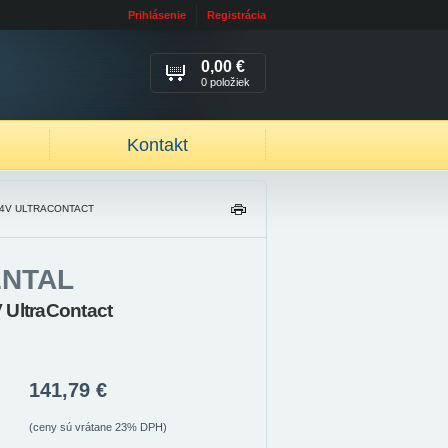
Prihlásenie
Registrácia
0,00 €
0 položiek
Kontakt
94V ULTRACONTACT
TL
AČ
IŤ
ENTAL
 UltraContact
141,79 €
(ceny sú vrátane 23% DPH)