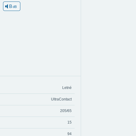
B
dB
Letné
UltraContact
205/65
15
94