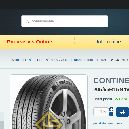
Pneuservis Online
Informácie
ÚVOD
/
LETNÉ
/
OSOBNÉ / SUV / 4X4 OFF-ROAD
/
CONTINENTAL
/
205/65R15 
CONTIN
205/65R15 94V
Dostupnosť:
2-3 dni
pridať do porovnania