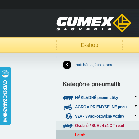
E-shop
predchádzajúca strana
Kategórie pneumatík
NÁKLADNÉ pneumatiky
AGRO a PRIEMYSELNÉ pneu
VZV - Vysokozdvižné vozíky
Osobné / SUV / 4x4 Off-road
Letné