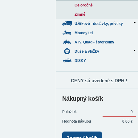
Celoročné
Zimné
Užitkové - dodávky, prívesy
Motocykel
ATV, Quad - štvorkolky
Duše a vložky
DISKY
CENY sú uvedené s DPH !
Nákupný košík
Položiek
0
Hodnota nákupu
0,00 €
Zobraziť košík