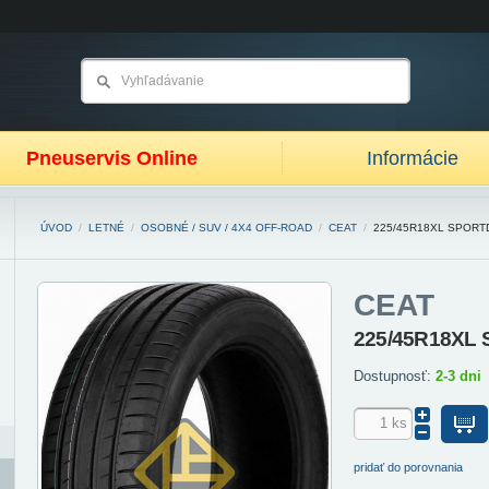
Pneuservis Online
Informácie
ÚVOD
/
LETNÉ
/
OSOBNÉ / SUV / 4X4 OFF-ROAD
/
CEAT
/
225/45R18XL SPORT
CEAT
225/45R18XL S
Dostupnosť:
2-3 dni
pridať do porovnania