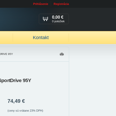
Prihlásenie
Registrácia
0,00 €
0 položiek
Kontakt
DRIVE 95Y
TL
AČ
IŤ
portDrive 95Y
74,49 €
(ceny sú vrátane 23% DPH)