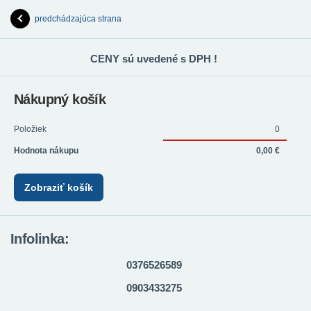
predchádzajúca strana
CENY sú uvedené s DPH !
Nákupný košík
Položiek
0
Hodnota nákupu
0,00 €
Zobraziť košík
Infolinka:
0376526589
0903433275