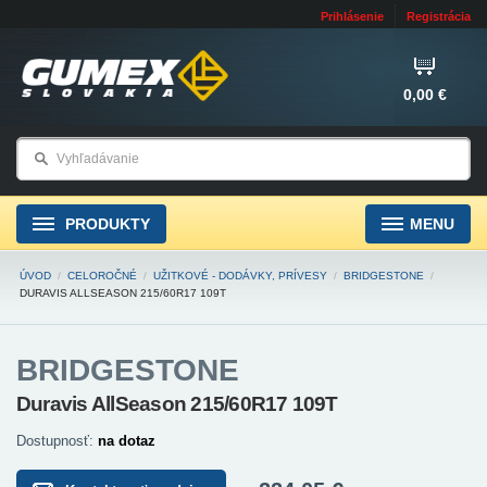
Prihlásenie
Registrácia
0,00 €
PRODUKTY
MENU
ÚVOD
/
CELOROČNÉ
/
UŽITKOVÉ - DODÁVKY, PRÍVESY
/
BRIDGESTONE
/
DURAVIS ALLSEASON 215/60R17 109T
BRIDGESTONE
Duravis AllSeason 215/60R17 109T
Dostupnosť:
na dotaz