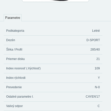
Parametre
Podkategoria
Letné
Dezén
D-SPORT
Šírka / Profil
285/40
Priemer disku
21
Index nosnosť ( /rýchlosť)
109
Index rýchlosti
Y
Prevedenie
N-0
Ostatné parametre I.
CAYEN'17
Valivý odpor
C