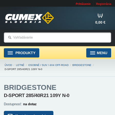
Prihlásenie
Registrácia
0,00 €
PRODUKTY
MENU
ÚVOD
/
LETNÉ
/
OSOBNÉ / SUV / 4X4 OFF-ROAD
/
BRIDGESTONE
/
D-SPORT 285/40R21 109Y N-0
BRIDGESTONE
D-SPORT 285/40R21 109Y N-0
Dostupnosť:
na dotaz