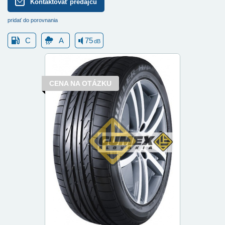
Kontaktovať predajcu
pridať do porovnania
C
A
75
dB
CENA NA OTÁZKU