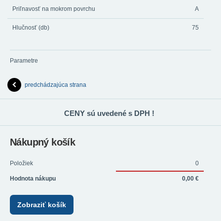
Priľnavosť na mokrom povrchu
A
Hlučnosť (db)
75
Parametre
predchádzajúca strana
CENY sú uvedené s DPH !
Nákupný košík
Položiek
0
Hodnota nákupu
0,00 €
Zobraziť košík