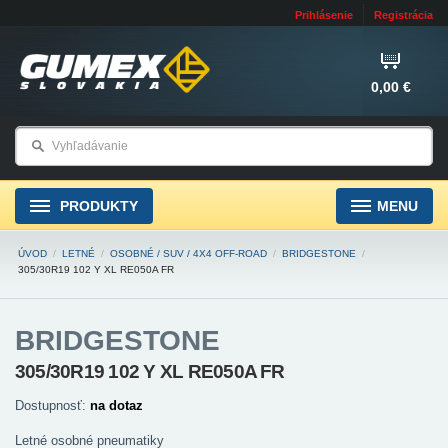
Prihlásenie
Registrácia
0,00 €
PRODUKTY
MENU
ÚVOD
/
LETNÉ
/
OSOBNÉ / SUV / 4X4 OFF-ROAD
/
BRIDGESTONE
/
305/30R19 102 Y XL RE050A FR
BRIDGESTONE
305/30R19 102 Y XL RE050A FR
Dostupnosť:
na dotaz
Letné osobné pneumatiky