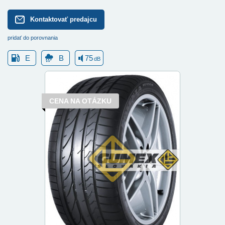
Kontaktovať predajcu
pridať do porovnania
E
B
75
dB
CENA NA OTÁZKU