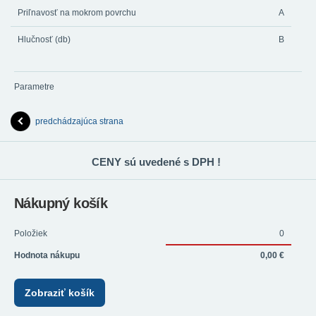
Priľnavosť na mokrom povrchu
A
Hlučnosť (db)
B
Parametre
predchádzajúca strana
CENY sú uvedené s DPH !
Nákupný košík
Položiek
0
Hodnota nákupu
0,00 €
Zobraziť košík