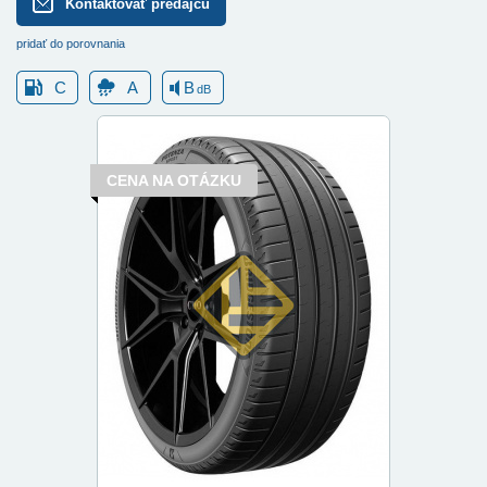
Kontaktovať predajcu
pridať do porovnania
C
A
B
dB
CENA NA OTÁZKU