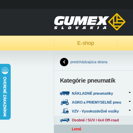
E-shop
predchádzajúca strana
Kategórie pneumatík
NÁKLADNÉ pneumatiky
AGRO a PRIEMYSELNÉ pneu
VZV - Vysokozdvižné vozíky
Osobné / SUV / 4x4 Off-road
Letné