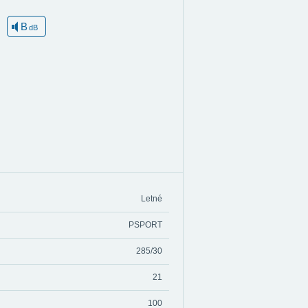
B
dB
Letné
PSPORT
285/30
21
100