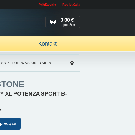
Prihlásenie
Registrácia
0,00 €
0 položiek
Kontakt
 100Y XL POTENZA SPORT B-SILENT
TL
AČ
IŤ
STONE
0Y XL POTENZA SPORT B-
z
 predajcu