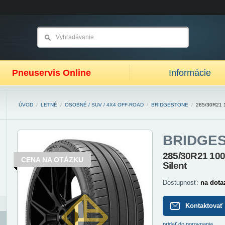
Pneuservis Online
Informácie
ÚVOD
/
LETNÉ
/
OSOBNÉ / SUV / 4X4 OFF-ROAD
/
BRIDGESTONE
/
285/30R21
BRIDGE
285/30R21 10
CENA NA OTÁZKU
Silent
Dostupnosť:
na dota
Kontaktovať
pridať do porovnania