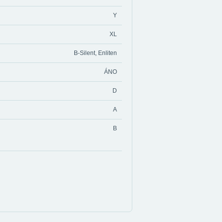
Y
XL
B-Silent, Enliten
ÁNO
D
A
B