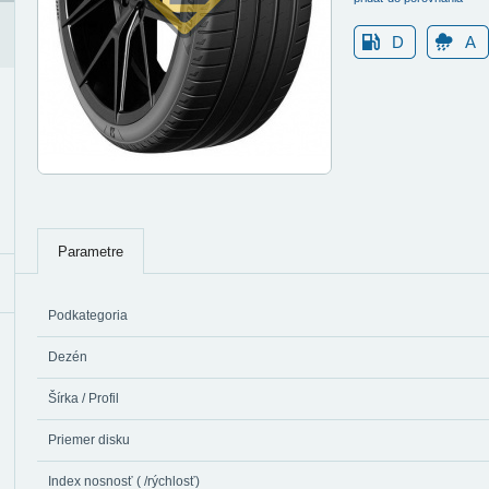
D
A
Parametre
Podkategoria
Dezén
Šírka / Profil
Priemer disku
Index nosnosť ( /rýchlosť)