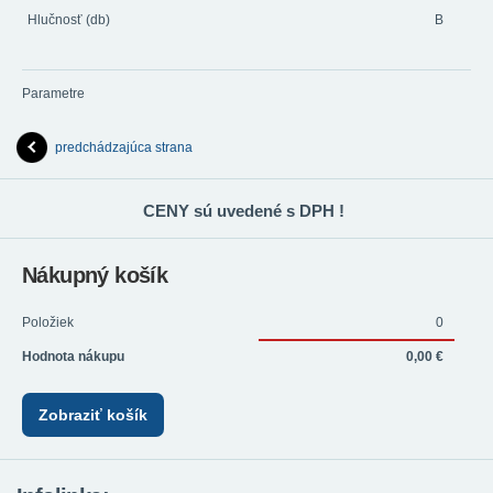
Hlučnosť (db)
B
Parametre
predchádzajúca strana
CENY sú uvedené s DPH !
Nákupný košík
Položiek
0
Hodnota nákupu
0,00 €
Zobraziť košík