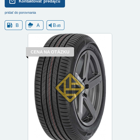
Kontaktovať predajcu
pridať do porovnania
B
A
B
dB
CENA NA OTÁZKU