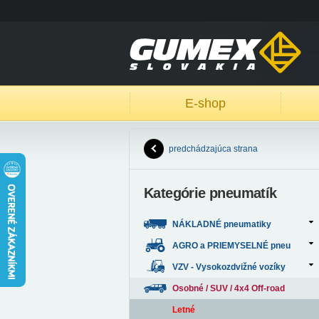
E-shop
predchádzajúca strana
Kategórie pneumatík
NÁKLADNÉ pneumatiky
AGRO a PRIEMYSELNÉ pneu
VZV - Vysokozdvižné vozíky
Osobné / SUV / 4x4 Off-road
Letné