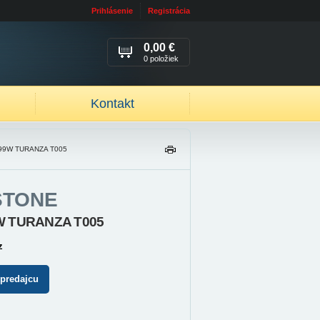
Prihlásenie
Registrácia
0,00 €
0 položiek
Kontakt
 99W TURANZA T005
TL
AČ
IŤ
STONE
9W TURANZA T005
z
 predajcu