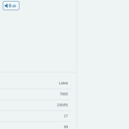
B
dB
Letné
T005
235/55
17
99