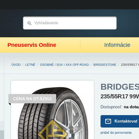
Pneuservis Online
Informácie
ÚVOD
/
LETNÉ
/
OSOBNÉ / SUV / 4X4 OFF-ROAD
/
BRIDGESTONE
/
235/55R17
BRIDGE
235/55R17 9
CENA NA OTÁZKU
Dostupnosť:
na dota
Kontaktovať
pridať do porovnania