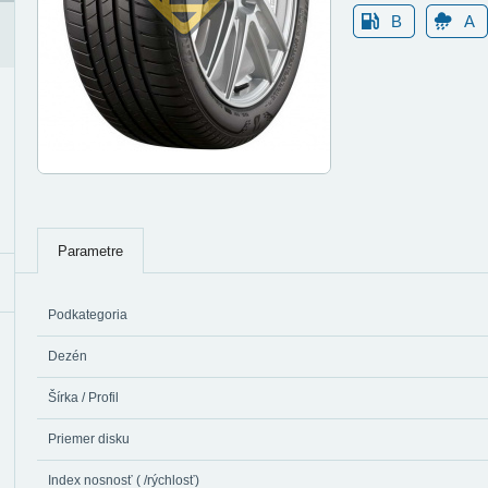
B
A
Parametre
Podkategoria
Dezén
Šírka / Profil
Priemer disku
Index nosnosť ( /rýchlosť)