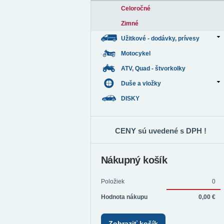
Celoročné
Zimné
Užitkové - dodávky, prívesy
Motocykel
ATV, Quad - štvorkolky
Duše a vložky
DISKY
CENY sú uvedené s DPH !
Nákupný košík
Položiek
0
Hodnota nákupu
0,00 €
Zobraziť košík