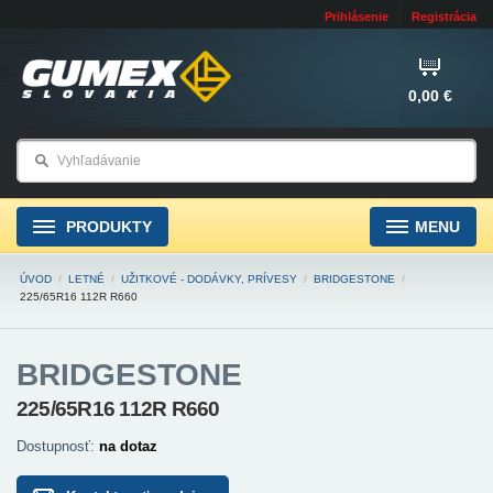
Prihlásenie
Registrácia
0,00 €
PRODUKTY
MENU
ÚVOD
/
LETNÉ
/
UŽITKOVÉ - DODÁVKY, PRÍVESY
/
BRIDGESTONE
/
225/65R16 112R R660
BRIDGESTONE
225/65R16 112R R660
Dostupnosť:
na dotaz