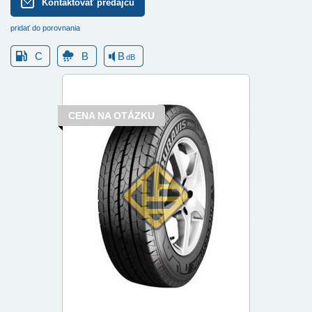
Kontaktovať predajcu
pridať do porovnania
C
B
B
dB
CENA NA OTÁZKU