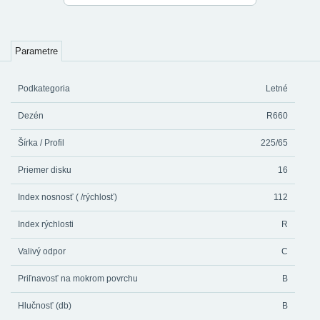
Parametre
Podkategoria
Letné
Dezén
R660
Šírka / Profil
225/65
Priemer disku
16
Index nosnosť ( /rýchlosť)
112
Index rýchlosti
R
Valivý odpor
C
Priľnavosť na mokrom povrchu
B
Hlučnosť (db)
B