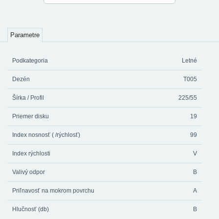
Parametre
Podkategoria
Letné
Dezén
T005
Šírka / Profil
225/55
Priemer disku
19
Index nosnosť ( /rýchlosť)
99
Index rýchlosti
V
Valivý odpor
B
Priľnavosť na mokrom povrchu
A
Hlučnosť (db)
B