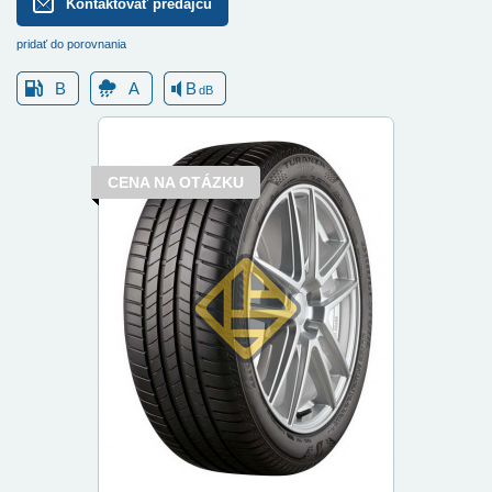
Kontaktovať predajcu
pridať do porovnania
B
A
B
dB
CENA NA OTÁZKU