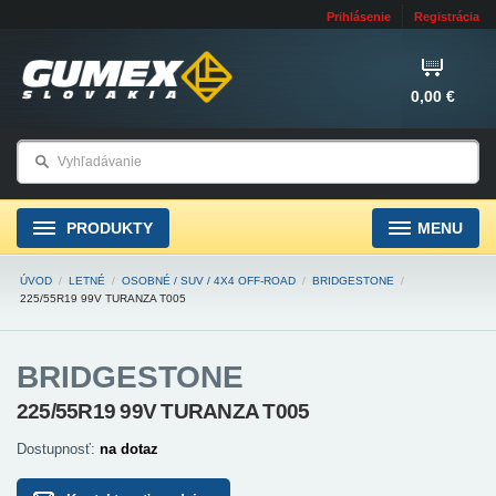
Prihlásenie
Registrácia
0,00 €
PRODUKTY
MENU
ÚVOD
/
LETNÉ
/
OSOBNÉ / SUV / 4X4 OFF-ROAD
/
BRIDGESTONE
/
225/55R19 99V TURANZA T005
BRIDGESTONE
225/55R19 99V TURANZA T005
Dostupnosť:
na dotaz