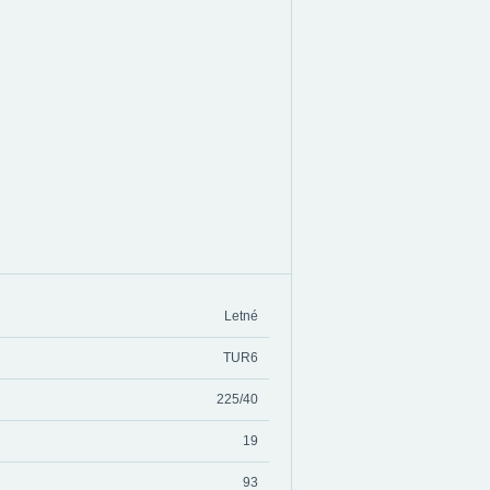
Letné
TUR6
225/40
19
93