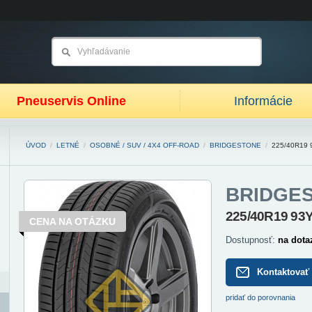
Pneuservis Online
Informácie
ÚVOD
/
LETNÉ
/
OSOBNÉ / SUV / 4X4 OFF-ROAD
/
BRIDGESTONE
/
225/40R19 
BRIDGE
225/40R19 93
CENA NA OTÁZKU
Dostupnosť:
na dota
Kontaktovať
pridať do porovnania