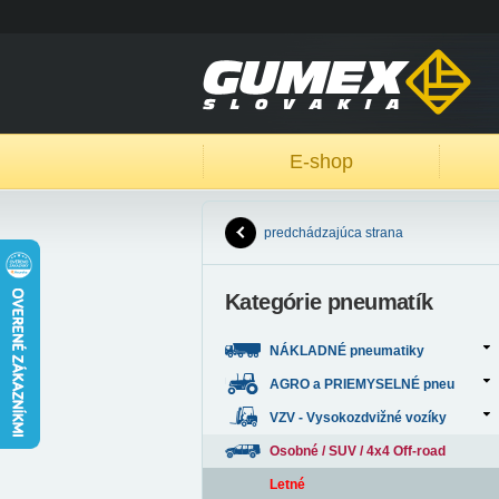
E-shop
predchádzajúca strana
Kategórie pneumatík
NÁKLADNÉ pneumatiky
AGRO a PRIEMYSELNÉ pneu
VZV - Vysokozdvižné vozíky
Osobné / SUV / 4x4 Off-road
Letné