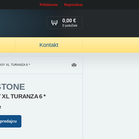
Prihlásenie
Registrácia
0,00 €
0 položiek
Kontakt
93Y XL TURANZA 6 *
TL
AČ
IŤ
STONE
Y XL TURANZA 6 *
z
 predajcu