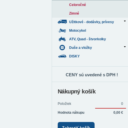
Celoročné
Zimné
Užitkové - dodávky, prívesy
Motocykel
ATV, Quad - štvorkolky
Duše a vložky
DISKY
CENY sú uvedené s DPH !
Nákupný košík
Položiek
0
Hodnota nákupu
0,00 €
Zobraziť košík