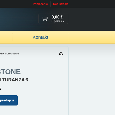
Prihlásenie
Registrácia
0,00 €
0 položiek
Kontakt
98H TURANZA 6
TL
AČ
IŤ
STONE
H TURANZA 6
z
 predajcu