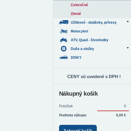
Celoročné
Zimné
Užitkové - dodávky, prívesy
Motocykel
ATV, Quad - štvorkolky
Duše a vložky
DISKY
CENY sú uvedené s DPH !
Nákupný košík
Položiek
0
Hodnota nákupu
0,00 €
Zobraziť košík