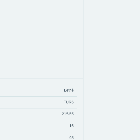
Letné
TUR6
215/65
16
98