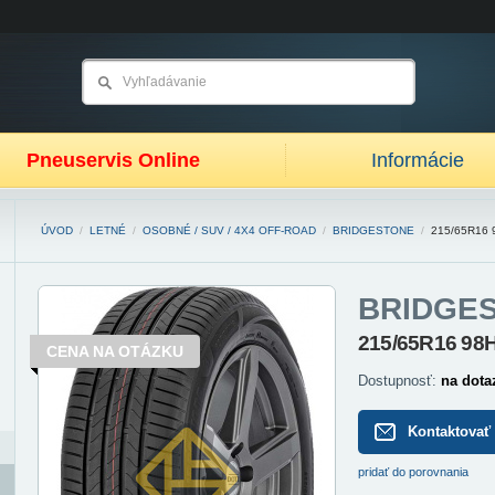
Pneuservis Online
Informácie
ÚVOD
/
LETNÉ
/
OSOBNÉ / SUV / 4X4 OFF-ROAD
/
BRIDGESTONE
/
215/65R16 
BRIDGE
215/65R16 98
CENA NA OTÁZKU
Dostupnosť:
na dota
Kontaktovať
pridať do porovnania