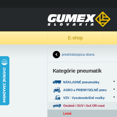
E-shop
predchádzajúca strana
Kategórie pneumatík
NÁKLADNÉ pneumatiky
AGRO a PRIEMYSELNÉ pneu
VZV - Vysokozdvižné vozíky
Osobné / SUV / 4x4 Off-road
Letné