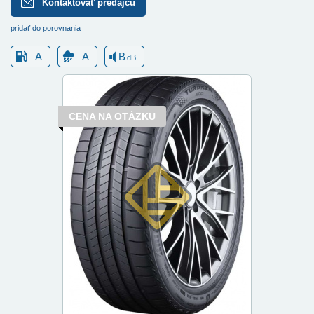
Kontaktovať predajcu
pridať do porovnania
A
A
B
dB
CENA NA OTÁZKU