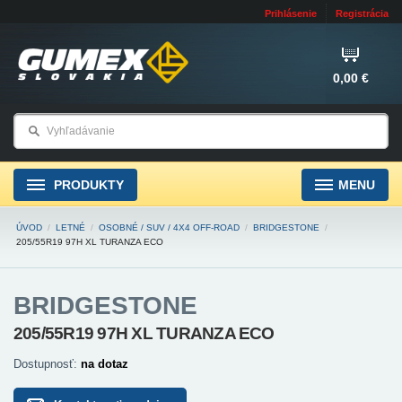
Prihlásenie
Registrácia
0,00 €
PRODUKTY
MENU
ÚVOD
/
LETNÉ
/
OSOBNÉ / SUV / 4X4 OFF-ROAD
/
BRIDGESTONE
/
205/55R19 97H XL TURANZA ECO
BRIDGESTONE
205/55R19 97H XL TURANZA ECO
Dostupnosť:
na dotaz