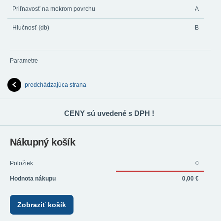
Priľnavosť na mokrom povrchu
A
Hlučnosť (db)
B
Parametre
predchádzajúca strana
CENY sú uvedené s DPH !
Nákupný košík
Položiek
0
Hodnota nákupu
0,00 €
Zobraziť košík