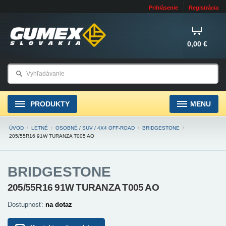
Prihlásenie
Registrácia
0,00 €
PRODUKTY
MENU
ÚVOD
/
LETNÉ
/
OSOBNÉ / SUV / 4X4 OFF-ROAD
/
BRIDGESTONE
/
205/55R16 91W TURANZA T005 AO
BRIDGESTONE
205/55R16 91W TURANZA T005 AO
Dostupnosť:
na dotaz