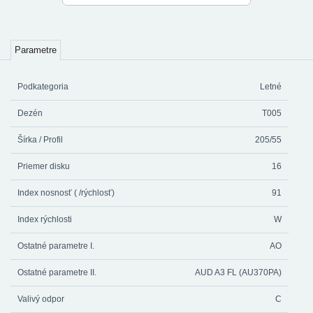
Parametre
Podkategoria
Letné
Dezén
T005
Šírka / Profil
205/55
Priemer disku
16
Index nosnosť ( /rýchlosť)
91
Index rýchlosti
W
Ostatné parametre I.
AO
Ostatné parametre II.
AUD A3 FL (AU370PA)
Valivý odpor
C