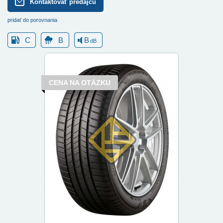
Kontaktovať predajcu
pridať do porovnania
C
B
B
dB
CENA NA OTÁZKU