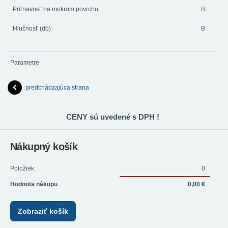
Priľnavosť na mokrom povrchu
B
Hlučnosť (db)
B
Parametre
predchádzajúca strana
CENY sú uvedené s DPH !
Nákupný košík
Položiek
0
Hodnota nákupu
0,00 €
Zobraziť košík