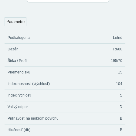
Parametre
Podkategoria
Letné
Dezén
R660
Šírka / Profil
195/70
Priemer disku
15
Index nosnosť ( /rýchlosť)
104
Index rýchlosti
S
Valivý odpor
D
Priľnavosť na mokrom povrchu
B
Hlučnosť (db)
B