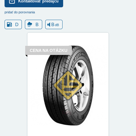
Kontaktovať predajcu
pridať do porovnania
D
B
B
dB
CENA NA OTÁZKU