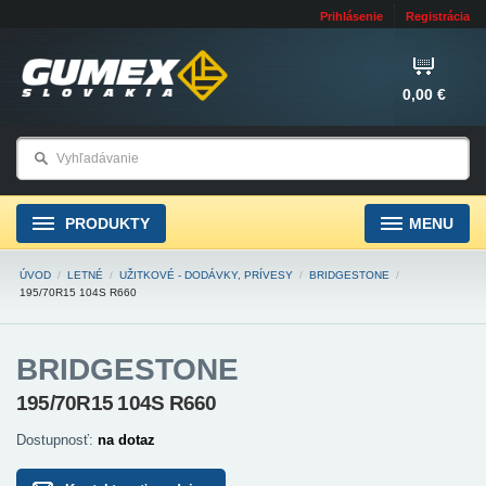
Prihlásenie
Registrácia
0,00 €
PRODUKTY
MENU
ÚVOD
/
LETNÉ
/
UŽITKOVÉ - DODÁVKY, PRÍVESY
/
BRIDGESTONE
/
195/70R15 104S R660
BRIDGESTONE
195/70R15 104S R660
Dostupnosť:
na dotaz