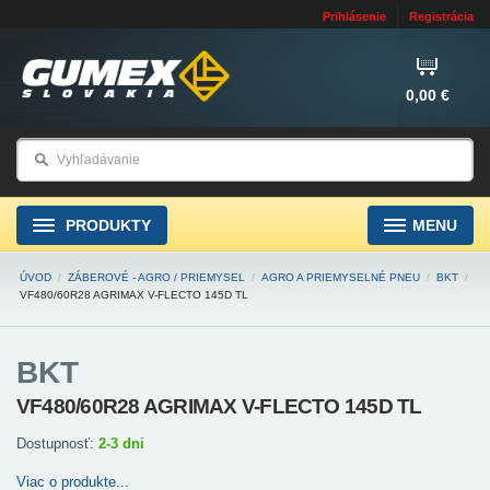
Prihlásenie
Registrácia
0,00 €
PRODUKTY
MENU
ÚVOD
/
ZÁBEROVÉ - AGRO / PRIEMYSEL
/
AGRO A PRIEMYSELNÉ PNEU
/
BKT
/
VF480/60R28 AGRIMAX V-FLECTO 145D TL
BKT
VF480/60R28 AGRIMAX V-FLECTO 145D TL
Dostupnosť:
2-3 dni
Viac o produkte...