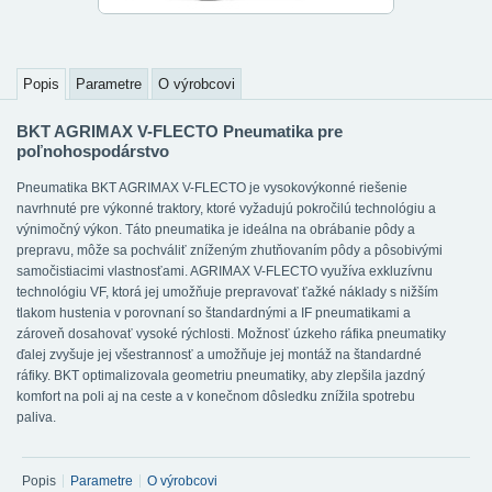
Popis
Parametre
O výrobcovi
BKT AGRIMAX V-FLECTO Pneumatika pre
poľnohospodárstvo
Pneumatika BKT AGRIMAX V-FLECTO je vysokovýkonné riešenie
navrhnuté pre výkonné traktory, ktoré vyžadujú pokročilú technológiu a
výnimočný výkon. Táto pneumatika je ideálna na obrábanie pôdy a
prepravu, môže sa pochváliť zníženým zhutňovaním pôdy a pôsobivými
samočistiacimi vlastnosťami. AGRIMAX V-FLECTO využíva exkluzívnu
technológiu VF, ktorá jej umožňuje prepravovať ťažké náklady s nižším
tlakom hustenia v porovnaní so štandardnými a IF pneumatikami a
zároveň dosahovať vysoké rýchlosti. Možnosť úzkeho ráfika pneumatiky
ďalej zvyšuje jej všestrannosť a umožňuje jej montáž na štandardné
ráfiky. BKT optimalizovala geometriu pneumatiky, aby zlepšila jazdný
komfort na poli aj na ceste a v konečnom dôsledku znížila spotrebu
paliva.
Popis
Parametre
O výrobcovi