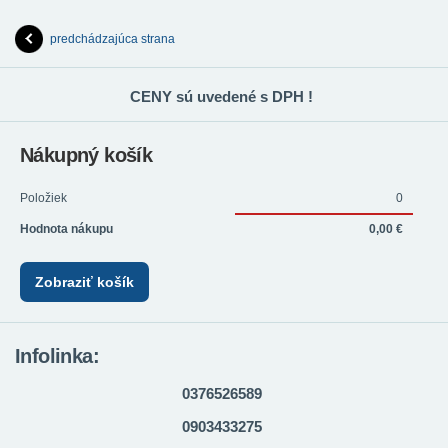
predchádzajúca strana
CENY sú uvedené s DPH !
Nákupný košík
Položiek
0
Hodnota nákupu
0,00 €
Zobraziť košík
Infolinka:
0376526589
0903433275