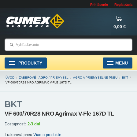
Prihlásenie
Registrácia
0,00 €
PRODUKTY
MENU
ÚVOD
/
ZÁBEROVÉ - AGRO / PRIEMYSEL
/
AGRO A PRIEMYSELNÉ PNEU
/
BKT
/
VF 600/70R28 NRO AGRIMAX V-FLE 167D TL
BKT
VF 600/70R28 NRO Agrimax V-Fle 167D TL
Dostupnosť:
2-3 dni
Trakorová pneu
Viac o produkte...