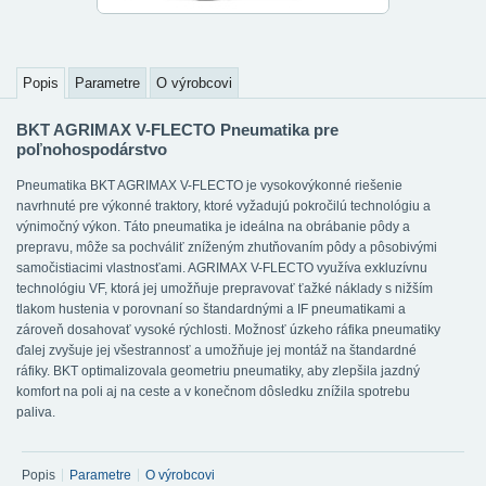
Popis
Parametre
O výrobcovi
BKT AGRIMAX V-FLECTO Pneumatika pre
poľnohospodárstvo
Pneumatika BKT AGRIMAX V-FLECTO je vysokovýkonné riešenie
navrhnuté pre výkonné traktory, ktoré vyžadujú pokročilú technológiu a
výnimočný výkon. Táto pneumatika je ideálna na obrábanie pôdy a
prepravu, môže sa pochváliť zníženým zhutňovaním pôdy a pôsobivými
samočistiacimi vlastnosťami. AGRIMAX V-FLECTO využíva exkluzívnu
technológiu VF, ktorá jej umožňuje prepravovať ťažké náklady s nižším
tlakom hustenia v porovnaní so štandardnými a IF pneumatikami a
zároveň dosahovať vysoké rýchlosti. Možnosť úzkeho ráfika pneumatiky
ďalej zvyšuje jej všestrannosť a umožňuje jej montáž na štandardné
ráfiky. BKT optimalizovala geometriu pneumatiky, aby zlepšila jazdný
komfort na poli aj na ceste a v konečnom dôsledku znížila spotrebu
paliva.
Popis
Parametre
O výrobcovi