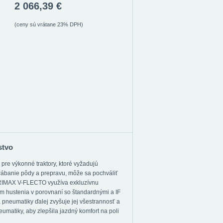
2 066,39 €
(ceny sú vrátane 23% DPH)
stvo
e výkonné traktory, ktoré vyžadujú
rábanie pôdy a prepravu, môže sa pochváliť
GRIMAX V-FLECTO využíva exkluzívnu
om hustenia v porovnaní so štandardnými a IF
pneumatiky ďalej zvyšuje jej všestrannosť a
umatiky, aby zlepšila jazdný komfort na poli