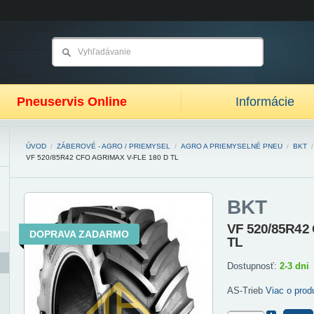
Pneuservis Online
Informácie
ÚVOD
/
ZÁBEROVÉ - AGRO / PRIEMYSEL
/
AGRO A PRIEMYSELNÉ PNEU
/
BKT
/
VF 520/85R42 CFO AGRIMAX V-FLE 180 D TL
BKT
VF 520/85R42 
DOPRAVA ZADARMO
TL
Dostupnosť:
2-3 dni
AS-Trieb
Viac o produ