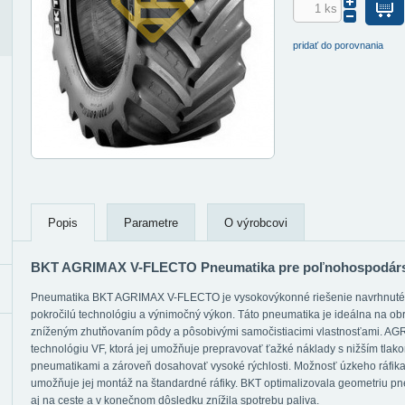
pridať do porovnania
Popis
Parametre
O výrobcovi
BKT AGRIMAX V-FLECTO Pneumatika pre poľnohospodár
Pneumatika BKT AGRIMAX V-FLECTO je vysokovýkonné riešenie navrhnuté pr
pokročilú technológiu a výnimočný výkon. Táto pneumatika je ideálna na ob
zníženým zhutňovaním pôdy a pôsobivými samočistiacimi vlastnosťami. A
technológiu VF, ktorá jej umožňuje prepravovať ťažké náklady s nižším tlak
pneumatikami a zároveň dosahovať vysoké rýchlosti. Možnosť úzkeho ráfika 
umožňuje jej montáž na štandardné ráfiky. BKT optimalizovala geometriu pne
aj na ceste a v konečnom dôsledku znížila spotrebu paliva.