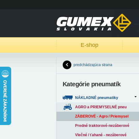
E-shop
predchádzajúca strana
Kategórie pneumatík
NÁKLADNÉ pneumatiky
AGRO a PRIEMYSELNÉ pneu
ZÁBEROVÉ - Agro / Priemysel
Predné traktorové-nezáberové
Vlečné / ťahané - nezáberové