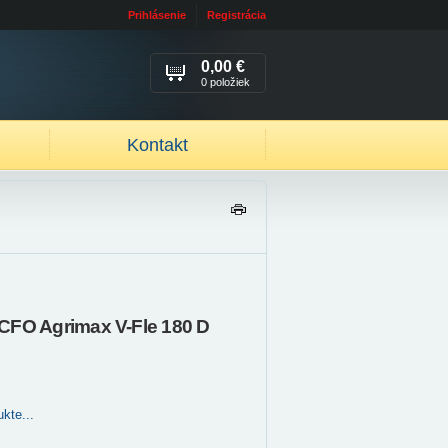
Prihlásenie
Registrácia
0,00 €
0 položiek
Kontakt
TL
AČ
IŤ
CFO Agrimax V-Fle 180 D
kte...