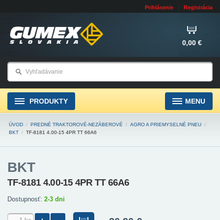
Prihlásenie
Registrácia
0,00 €
PRODUKTY
MENU
ÚVOD
/
PREDNÉ TRAKTOROVÉ-NEZÁBEROVÉ
/
AGRO A PRIEMYSELNÉ PNEU
/
BKT
/
TF-8181 4.00-15 4PR TT 66A6
BKT
TF-8181 4.00-15 4PR TT 66A6
Dostupnosť:
2-3 dni