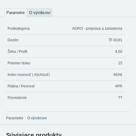
Parametre
O výrobcovi
Podkategoria
AGRO - preprava a zariadenia
Dezén
TF-8181
Šírka / Profil
4,00
Priemer disku
15
Index nosnosť ( /rýchlosť)
66A6
Plátna / Pevnosť
4PR
Prevedenie
TT
Parametre
O výrobcovi
Súvisiace produkty