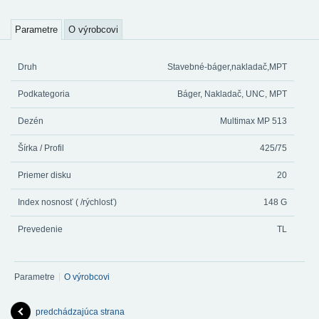
Parametre
O výrobcovi
Druh
Stavebné-báger,nakladač,MPT
Podkategoria
Báger, Nakladač, UNC, MPT
Dezén
Multimax MP 513
Šírka / Profil
425/75
Priemer disku
20
Index nosnosť ( /rýchlosť)
148 G
Prevedenie
TL
Parametre
O výrobcovi
predchádzajúca strana