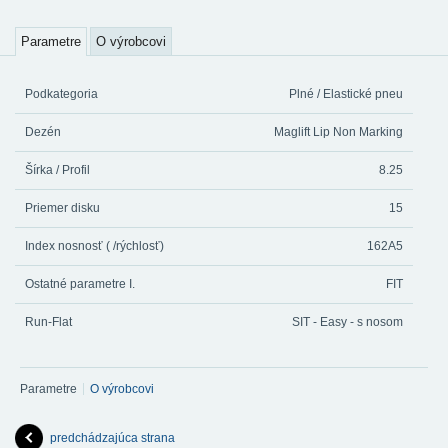
Parametre
O výrobcovi
Podkategoria
Plné / Elastické pneu
Dezén
Maglift Lip Non Marking
Šírka / Profil
8.25
Priemer disku
15
Index nosnosť ( /rýchlosť)
162A5
Ostatné parametre I.
FIT
Run-Flat
SIT - Easy - s nosom
Parametre
O výrobcovi
predchádzajúca strana