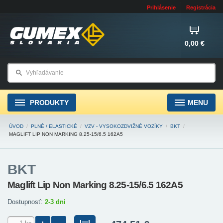
Prihlásenie
Registrácia
0,00 €
PRODUKTY
MENU
ÚVOD
/
PLNÉ / ELASTICKÉ
/
VZV - VYSOKOZDVIŽNÉ VOZÍKY
/
BKT
/
MAGLIFT LIP NON MARKING 8.25-15/6.5 162A5
BKT
Maglift Lip Non Marking 8.25-15/6.5 162A5
Dostupnosť:
2-3 dni