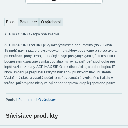
Popis
Parametre
O výrobcovi
AGRIMAX SIRIO - agro pneumatika
AGRIMAX SIRIO od BKT je vysokorýchlostná pneumatika (do 70 km/h -
45 mph) navrhnutá pre vysokovýkonné traktory používané pri preprave aj
pri obrábaní pôdy. Jeho jedinečný dizajn poskytuje vynikajúcu flexibilitu
bočnej steny, zaisťuje vynikajúcu stabilitu, ovládateľnosť a pohodlie pre
lepší zážitok z jazdy. AGRIMAX SIRIO je k dispozícii aj s technológiou IF,
ktorá umožňuje prepravu ťažkých nákladov pri nízkom tlaku hustenia.
Vystužený plášť a vysoký počet remeňov zaručujú vynikajúcu trakciu v
teréne, pričom jeho nízky valivý odpor prispieva k lepšej spotrebe paliva.
Popis
Parametre
O výrobcovi
Súvisiace produkty