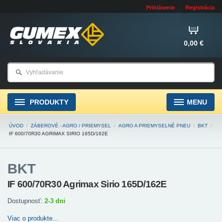
Prihlásenie
Registrácia
0,00 €
PRODUKTY
MENU
ÚVOD
/
ZÁBEROVÉ - AGRO / PRIEMYSEL
/
AGRO A PRIEMYSELNÉ PNEU
/
BKT
/
IF 600/70R30 AGRIMAX SIRIO 165D/162E
BKT
IF 600/70R30 Agrimax Sirio 165D/162E
Dostupnosť:
2-3 dni
Viac o produkte...