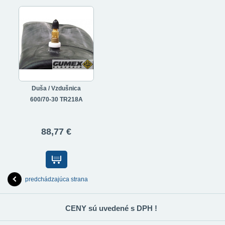
Duša / Vzdušnica
600/70-30 TR218A
88,77 €
predchádzajúca strana
CENY sú uvedené s DPH !