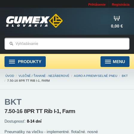
Prihlásenie
Registrácia
0,00 €
PRODUKTY
MENU
ÚVOD
/
VLEČNÉ / ŤAHANÉ - NEZÁBEROVÉ
/
AGRO A PRIEMYSELNÉ PNEU
/
BKT
/
7.50-16 8PR TT RIB I-1, FARM
BKT
7.50-16 8PR TT Rib I-1, Farm
Dostupnosť:
8-14 dní
Pneumatiky na vlečku - implementné. flotačné. nosné