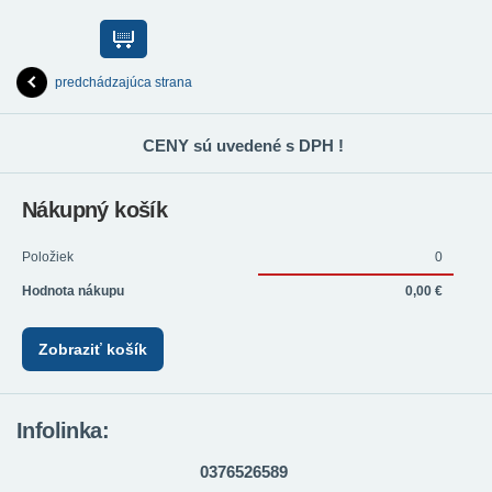
predchádzajúca strana
CENY sú uvedené s DPH !
Nákupný košík
Položiek
0
Hodnota nákupu
0,00 €
Zobraziť košík
Infolinka:
0376526589