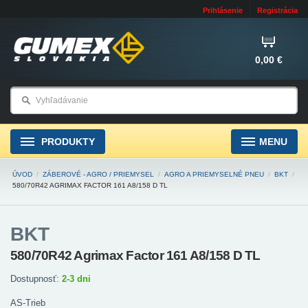
Prihlásenie
Registrácia
0,00 €
PRODUKTY
MENU
ÚVOD
/
ZÁBEROVÉ - AGRO / PRIEMYSEL
/
AGRO A PRIEMYSELNÉ PNEU
/
BKT
/
580/70R42 AGRIMAX FACTOR 161 A8/158 D TL
BKT
580/70R42 Agrimax Factor 161 A8/158 D TL
Dostupnosť:
2-3 dni
AS-Trieb