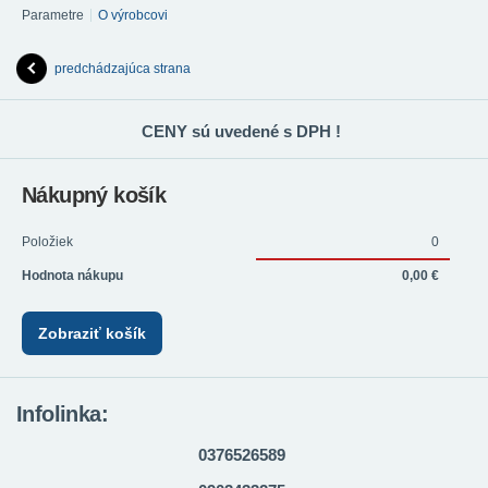
Parametre
O výrobcovi
predchádzajúca strana
CENY sú uvedené s DPH !
Nákupný košík
Položiek
0
Hodnota nákupu
0,00 €
Zobraziť košík
Infolinka:
0376526589