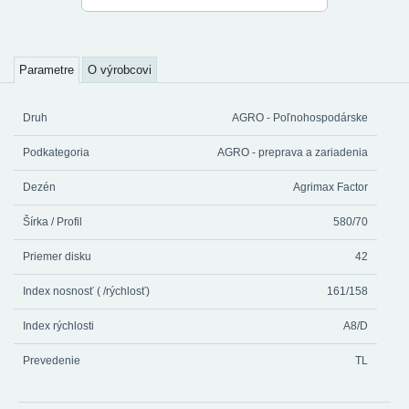
Parametre
O výrobcovi
Druh
AGRO - Poľnohospodárske
Podkategoria
AGRO - preprava a zariadenia
Dezén
Agrimax Factor
Šírka / Profil
580/70
Priemer disku
42
Index nosnosť ( /rýchlosť)
161/158
Index rýchlosti
A8/D
Prevedenie
TL