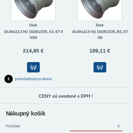
Disk
Disk
16.00x22.5 H2 10/281/335, A3, ET 0
16.00x22.5 H2 10/281/335, B3, ET
VSH
-50
214,85 €
189,11 €
predchádzajúca strana
CENY sú uvedené s DPH !
Nákupný košík
Položiek
0