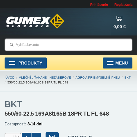
Prihlásenie
Registrácia
0,00 €
PRODUKTY
MENU
ÚVOD
/
VLEČNÉ / ŤAHANÉ - NEZÁBEROVÉ
/
AGRO A PRIEMYSELNÉ PNEU
/
BKT
/
550/60-22.5 169A8/165B 18PR TL FL 648
BKT
550/60-22.5 169A8/165B 18PR TL FL 648
Dostupnosť:
8-14 dní