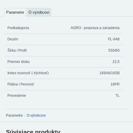
Parametre
O výrobcovi
Podkategoria
AGRO - preprava a zariadenia
Dezén
FL-648
Šírka / Profil
550/60
Priemer disku
22,5
Index nosnosť ( /rýchlosť)
169A8/165B
Plátna / Pevnosť
18PR
Prevedenie
TL
Parametre
O výrobcovi
Súvisiace produkty