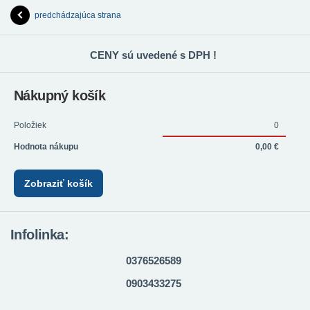
predchádzajúca strana
CENY sú uvedené s DPH !
Nákupný košík
Položiek
0
Hodnota nákupu
0,00 €
Zobraziť košík
Infolinka:
0376526589
0903433275