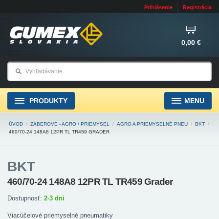
Prihlásenie
Registrácia
0,00 €
PRODUKTY
MENU
ÚVOD
/
ZÁBEROVÉ - AGRO / PRIEMYSEL
/
AGRO A PRIEMYSELNÉ PNEU
/
BKT
/
460/70-24 148A8 12PR TL TR459 GRADER
BKT
460/70-24 148A8 12PR TL TR459 Grader
Dostupnosť:
2-3 dni
Viacúčelové priemyselné pneumatiky