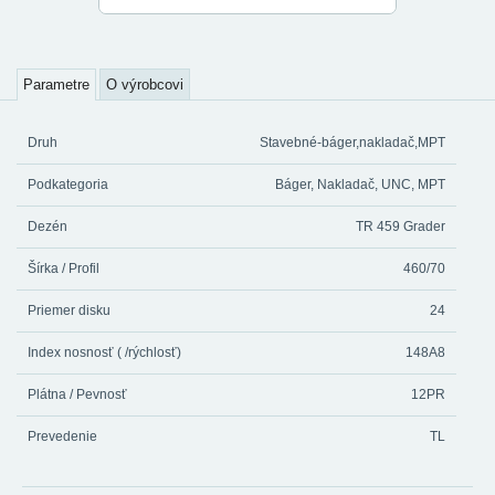
Parametre
O výrobcovi
Druh
Stavebné-báger,nakladač,MPT
Podkategoria
Báger, Nakladač, UNC, MPT
Dezén
TR 459 Grader
Šírka / Profil
460/70
Priemer disku
24
Index nosnosť ( /rýchlosť)
148A8
Plátna / Pevnosť
12PR
Prevedenie
TL