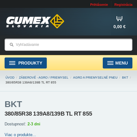
Prihlásenie
Registrácia
0,00 €
PRODUKTY
MENU
ÚVOD
/
ZÁBEROVÉ - AGRO / PRIEMYSEL
/
AGRO A PRIEMYSELNÉ PNEU
/
BKT
/
380/85R38 139A8/139B TL RT 855
BKT
380/85R38 139A8/139B TL RT 855
Dostupnosť:
2-3 dni
Viac o produkte...