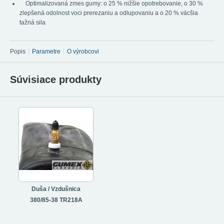
Optimalizovaná zmes gumy: o 25 % nižšie opotrebovanie, o 30 %
zlepšená odolnost voci prerezaniu a odlupovaniu a o 20 % väcšia
tažná sila
Popis
Parametre
O výrobcovi
Súvisiace produkty
Duša / Vzdušnica
380/85-38 TR218A