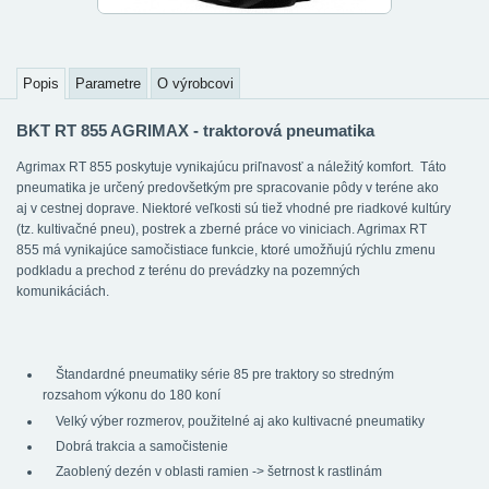
Popis
Parametre
O výrobcovi
BKT RT 855 AGRIMAX - traktorová pneumatika
Agrimax RT 855 poskytuje vynikajúcu priľnavosť a náležitý komfort. Táto
pneumatika je určený predovšetkým pre spracovanie pôdy v teréne ako
aj v cestnej doprave. Niektoré veľkosti sú tiež vhodné pre riadkové kultúry
(tz. kultivačné pneu), postrek a zberné práce vo viniciach. Agrimax RT
855 má vynikajúce samočistiace funkcie, ktoré umožňujú rýchlu zmenu
podkladu a prechod z terénu do prevádzky na pozemných
komunikáciách.
Štandardné pneumatiky série 85 pre traktory so stredným
rozsahom výkonu do 180 koní
Velký výber rozmerov, použitelné aj ako kultivacné pneumatiky
Dobrá trakcia a samočistenie
Zaoblený dezén v oblasti ramien -> šetrnost k rastlinám