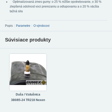
Optimalizovaná zmes gumy: o 25 % nižšie opotrebovanie, o 30 %
zlepšená odolnost voci prerezaniu a odlupovaniu a o 20 % väcšia
tažná sila
Popis
Parametre
O výrobcovi
Súvisiace produkty
Duša / Vzdušnica
380/85-24 TR218 Nexen