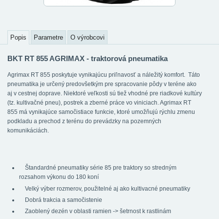
Popis
Parametre
O výrobcovi
BKT RT 855 AGRIMAX - traktorová pneumatika
Agrimax RT 855 poskytuje vynikajúcu priľnavosť a náležitý komfort. Táto
pneumatika je určený predovšetkým pre spracovanie pôdy v teréne ako
aj v cestnej doprave. Niektoré veľkosti sú tiež vhodné pre riadkové kultúry
(tz. kultivačné pneu), postrek a zberné práce vo viniciach. Agrimax RT
855 má vynikajúce samočistiace funkcie, ktoré umožňujú rýchlu zmenu
podkladu a prechod z terénu do prevádzky na pozemných
komunikáciách.
Štandardné pneumatiky série 85 pre traktory so stredným
rozsahom výkonu do 180 koní
Velký výber rozmerov, použitelné aj ako kultivacné pneumatiky
Dobrá trakcia a samočistenie
Zaoblený dezén v oblasti ramien -> šetrnost k rastlinám