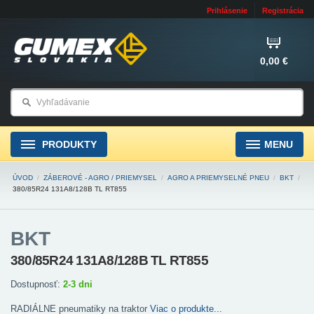
Prihlásenie
Registrácia
0,00 €
PRODUKTY
MENU
ÚVOD
/
ZÁBEROVÉ - AGRO / PRIEMYSEL
/
AGRO A PRIEMYSELNÉ PNEU
/
BKT
/
380/85R24 131A8/128B TL RT855
BKT
380/85R24 131A8/128B TL RT855
Dostupnosť:
2-3 dni
RADIÁLNE pneumatiky na traktor
Viac o produkte...