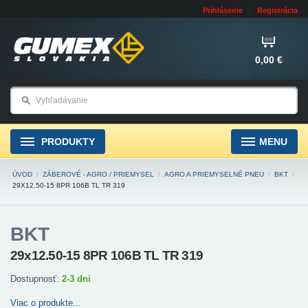
Prihlásenie
Registrácia
0,00 €
PRODUKTY
MENU
ÚVOD
/
ZÁBEROVÉ - AGRO / PRIEMYSEL
/
AGRO A PRIEMYSELNÉ PNEU
/
BKT
/
29X12.50-15 8PR 106B TL TR 319
BKT
29x12.50-15 8PR 106B TL TR 319
Dostupnosť:
2-3 dni
Viac o produkte...