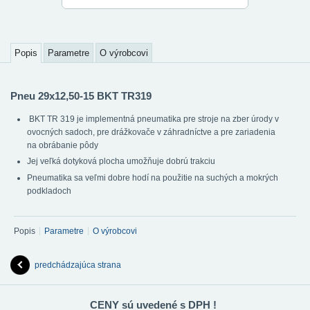
Popis
Parametre
O výrobcovi
Pneu 29x12,50-15 BKT TR319
BKT TR 319 je implementná pneumatika pre stroje na zber úrody v
ovocných sadoch, pre drážkovače v záhradníctve a pre zariadenia
na obrábanie pôdy
Jej veľká dotyková plocha umožňuje dobrú trakciu
Pneumatika sa veľmi dobre hodí na použitie na suchých a mokrých
podkladoch
Popis
Parametre
O výrobcovi
predchádzajúca strana
CENY sú uvedené s DPH !