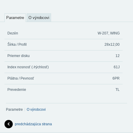
Parametre
O výrobcovi
Dezén
W-207, WING
Šírka / Profil
28x12,00
Priemer disku
12
Index nosnosť ( /rýchlosť)
61J
Plátna / Pevnosť
6PR
Prevedenie
TL
Parametre
O výrobcovi
predchádzajúca strana