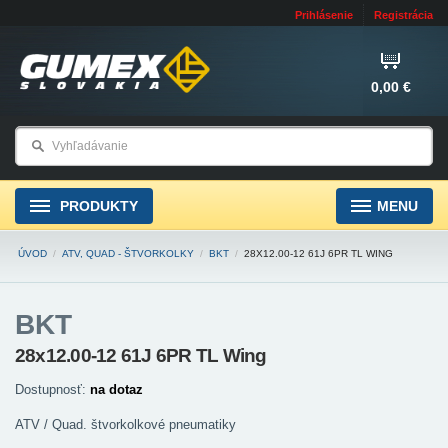
Prihlásenie
Registrácia
0,00 €
PRODUKTY
MENU
ÚVOD
/
ATV, QUAD - ŠTVORKOLKY
/
BKT
/
28X12.00-12 61J 6PR TL WING
BKT
28x12.00-12 61J 6PR TL Wing
Dostupnosť:
na dotaz
ATV / Quad. štvorkolkové pneumatiky