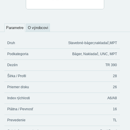
Parametre
O výrobcovi
Druh
Stavebné-báger,nakladač,MPT
Podkategoria
Báger, Nakladač, UNC, MPT
Dezén
TR 390
Šírka / Profil
28
Priemer disku
26
Index rýchlosti
A6/A8
Plátna / Pevnosť
16
Prevedenie
TL