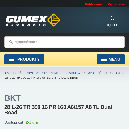
Prihlásenie
Registrácia
0,00 €
PRODUKTY
MENU
ÚVOD
/
ZÁBEROVÉ - AGRO / PRIEMYSEL
/
AGRO A PRIEMYSELNÉ PNEU
/
BKT
/
28 L-26 TR 390 16 PR 160 A6/157 A8 TL DUAL BEAD
BKT
28 L-26 TR 390 16 PR 160 A6/157 A8 TL Dual
Bead
Dostupnosť:
2-3 dni