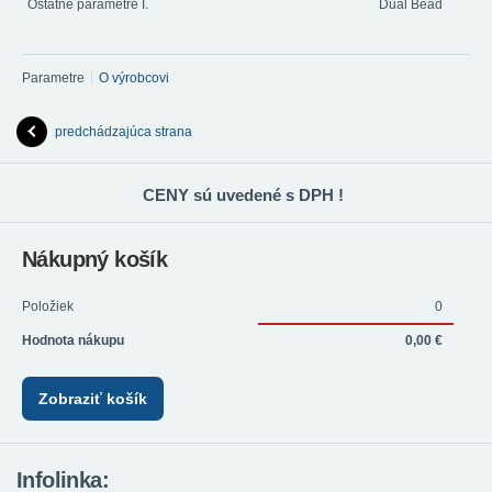
Ostatné parametre I.
Dual Bead
Parametre
O výrobcovi
predchádzajúca strana
CENY sú uvedené s DPH !
Nákupný košík
Položiek
0
Hodnota nákupu
0,00 €
Zobraziť košík
Infolinka: