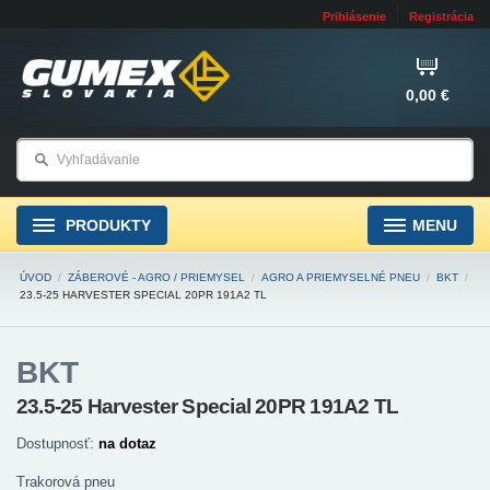
Prihlásenie
Registrácia
0,00 €
PRODUKTY
MENU
ÚVOD
/
ZÁBEROVÉ - AGRO / PRIEMYSEL
/
AGRO A PRIEMYSELNÉ PNEU
/
BKT
/
23.5-25 HARVESTER SPECIAL 20PR 191A2 TL
BKT
23.5-25 Harvester Special 20PR 191A2 TL
Dostupnosť:
na dotaz
Trakorová pneu