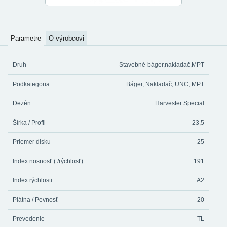
Parametre
O výrobcovi
Druh
Stavebné-báger,nakladač,MPT
Podkategoria
Báger, Nakladač, UNC, MPT
Dezén
Harvester Special
Šírka / Profil
23,5
Priemer disku
25
Index nosnosť ( /rýchlosť)
191
Index rýchlosti
A2
Plátna / Pevnosť
20
Prevedenie
TL