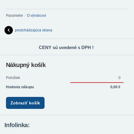
Parametre
O výrobcovi
predchádzajúca strana
CENY sú uvedené s DPH !
Nákupný košík
Položiek
0
Hodnota nákupu
0,00 €
Zobraziť košík
Infolinka: