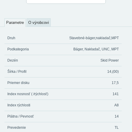
Parametre
O výrobcovi
Druh
Stavebné-báger,nakladač,MPT
Podkategoria
Báger, Nakladač, UNC, MPT
Dezén
Skid Power
Šírka / Profil
14,(00)
Priemer disku
17,5
Index nosnosť ( /rýchlosť)
141
Index rýchlosti
A8
Plátna / Pevnosť
14
Prevedenie
TL