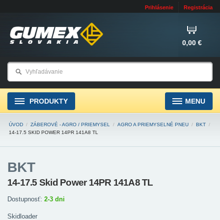
Prihlásenie
Registrácia
0,00 €
PRODUKTY
MENU
ÚVOD
/
ZÁBEROVÉ - AGRO / PRIEMYSEL
/
AGRO A PRIEMYSELNÉ PNEU
/
BKT
/
14-17.5 SKID POWER 14PR 141A8 TL
BKT
14-17.5 Skid Power 14PR 141A8 TL
Dostupnosť:
2-3 dni
Skidloader