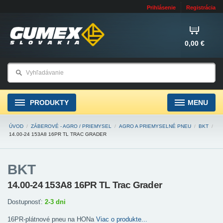
Prihlásenie
Registrácia
0,00 €
PRODUKTY
MENU
ÚVOD
/
ZÁBEROVÉ - AGRO / PRIEMYSEL
/
AGRO A PRIEMYSELNÉ PNEU
/
BKT
/
14.00-24 153A8 16PR TL TRAC GRADER
BKT
14.00-24 153A8 16PR TL Trac Grader
Dostupnosť:
2-3 dni
16PR-plátnové pneu na HONa
Viac o produkte...