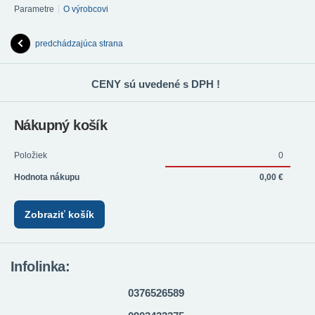
Parametre
O výrobcovi
predchádzajúca strana
CENY sú uvedené s DPH !
Nákupný košík
Položiek
0
Hodnota nákupu
0,00 €
Zobraziť košík
Infolinka:
0376526589