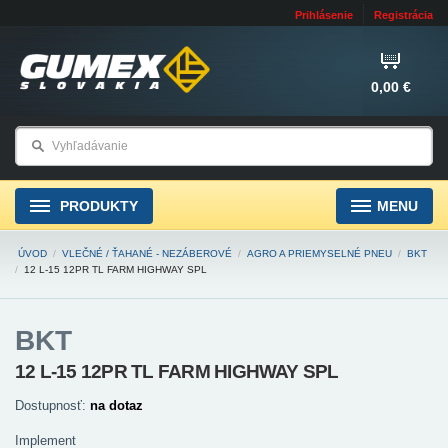
Prihlásenie
Registrácia
0,00 €
PRODUKTY
MENU
ÚVOD
/
VLEČNÉ / ŤAHANÉ - NEZÁBEROVÉ
/
AGRO A PRIEMYSELNÉ PNEU
/
BKT
/
12 L-15 12PR TL FARM HIGHWAY SPL
BKT
12 L-15 12PR TL FARM HIGHWAY SPL
Dostupnosť:
na dotaz
Implement