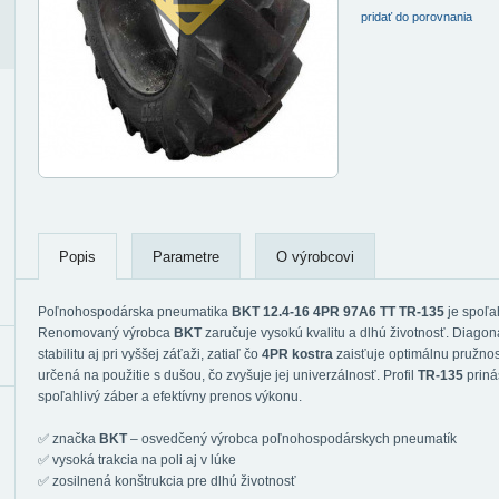
pridať do porovnania
Popis
Parametre
O výrobcovi
Poľnohospodárska pneumatika
BKT 12.4-16 4PR 97A6 TT TR-135
je spoľah
Renomovaný výrobca
BKT
zaručuje vysokú kvalitu a dlhú životnosť. Diago
stabilitu aj pri vyššej záťaži, zatiaľ čo
4PR kostra
zaisťuje optimálnu pružnos
určená na použitie s dušou, čo zvyšuje jej univerzálnosť. Profil
TR-135
priná
spoľahlivý záber a efektívny prenos výkonu.
✅ značka
BKT
– osvedčený výrobca poľnohospodárskych pneumatík
✅ vysoká trakcia na poli aj v lúke
✅ zosilnená konštrukcia pre dlhú životnosť