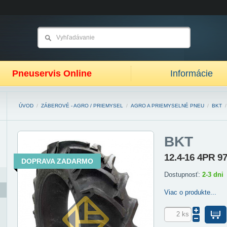
Pneuservis Online
Informácie
ÚVOD
/
ZÁBEROVÉ - AGRO / PRIEMYSEL
/
AGRO A PRIEMYSELNÉ PNEU
/
BKT
BKT
12.4-16 4PR 9
DOPRAVA ZADARMO
Dostupnosť:
2-3 dni
Viac o produkte...