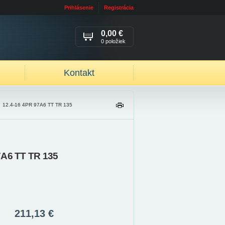
Prihlásenie
Registrácia
0,00 €
0 položiek
Kontakt
/
12.4-16 4PR 97A6 TT TR 135
TL
AČ
IŤ
7A6 TT TR 135
211,13 €