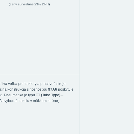
(ceny sú vrátane 23% DPH)
livá voľba pre traktory a pracovné stroje.
nálna konštrukcia s nosnosťou
97A6
poskytuje
ť. Pneumatika je typu
TT (Tube Type)
–
ša výbornú trakciu v mäkkom teréne,