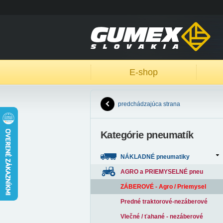
E-shop
predchádzajúca strana
Kategórie pneumatík
NÁKLADNÉ pneumatiky
AGRO a PRIEMYSELNÉ pneu
ZÁBEROVÉ - Agro / Priemysel
Predné traktorové-nezáberové
Vlečné / ťahané - nezáberové