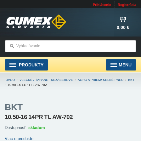
Prihlásenie
Registrácia
0,00 €
PRODUKTY
MENU
ÚVOD
/
VLEČNÉ / ŤAHANÉ - NEZÁBEROVÉ
/
AGRO A PRIEMYSELNÉ PNEU
/
BKT
/
10.50-16 14PR TL AW-702
BKT
10.50-16 14PR TL AW-702
Dostupnosť:
skladom
Viac o produkte...