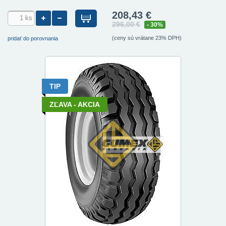
208,43 €
296,00 €
- 30%
(ceny sú vrátane 23% DPH)
pridať do porovnania
TIP
ZĽAVA - AKCIA