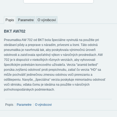
Popis
Parametre
O výrobcovi
BKT AW702
Pneumatika AW 702 od BKT bola špeciálne vyvinutá na použitie pri
obrábaní pôdy a preprave s náradím, prívesmi a lismi. Táto odolná
pneumatika je navrhnutá tak, aby poskytovala výnimočnú úroveň
odolnosti a zaisťovala spoľahlivý výkon v náročných prostrediach. AW
702 je k dispozícii v niekoľkých rôznych verziách, aby vyhovovali
špecifickým potrebám koncového užívateľa. Verzia "aramid belted"
ponúka zvýšenú odolnosť proti prepichnutiu, zatiaľ čo verzia "HD" sa
môže pochváliť jedinečnou zmesou odolnou voči prerezaniu a
odštiepeniu. Navyše, „špeciálna“ verzia poskytuje mimoriadnu odolnosť
voči strnisku, vďaka čomu je ideálna na použitie v náročných
poľnohospodárskych podmienkach.
Popis
Parametre
O výrobcovi