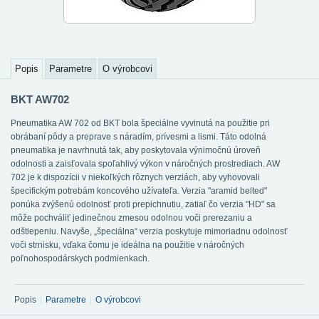
Popis
Parametre
O výrobcovi
BKT AW702
Pneumatika AW 702 od BKT bola špeciálne vyvinutá na použitie pri
obrábaní pôdy a preprave s náradím, prívesmi a lismi. Táto odolná
pneumatika je navrhnutá tak, aby poskytovala výnimočnú úroveň
odolnosti a zaisťovala spoľahlivý výkon v náročných prostrediach. AW
702 je k dispozícii v niekoľkých rôznych verziách, aby vyhovovali
špecifickým potrebám koncového užívateľa. Verzia "aramid belted"
ponúka zvýšenú odolnosť proti prepichnutiu, zatiaľ čo verzia "HD" sa
môže pochváliť jedinečnou zmesou odolnou voči prerezaniu a
odštiepeniu. Navyše, „špeciálna“ verzia poskytuje mimoriadnu odolnosť
voči strnisku, vďaka čomu je ideálna na použitie v náročných
poľnohospodárskych podmienkach.
Popis
Parametre
O výrobcovi