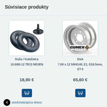
Súvisiace produkty
Duša / Vzdušnica
Disk
10.0/80-12 TR15 NEXEN
7.00 x 12 5/94/140, E1, O18.5mm,
ET 0
18,90 €
65,60 €
predchádzajúca strana