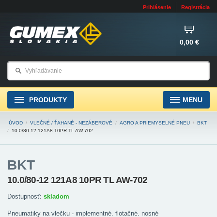
Prihlásenie
Registrácia
0,00 €
PRODUKTY
MENU
ÚVOD
/
VLEČNÉ / ŤAHANÉ - NEZÁBEROVÉ
/
AGRO A PRIEMYSELNÉ PNEU
/
BKT
/
10.0/80-12 121A8 10PR TL AW-702
BKT
10.0/80-12 121A8 10PR TL AW-702
Dostupnosť:
skladom
Pneumatiky na vlečku - implementné. flotačné. nosné