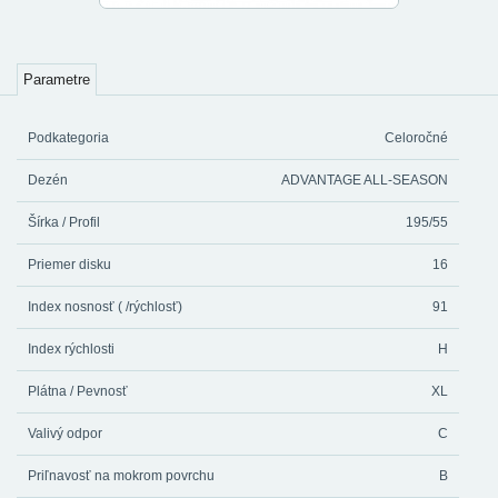
Parametre
Podkategoria
Celoročné
Dezén
ADVANTAGE ALL-SEASON
Šírka / Profil
195/55
Priemer disku
16
Index nosnosť ( /rýchlosť)
91
Index rýchlosti
H
Plátna / Pevnosť
XL
Valivý odpor
C
Priľnavosť na mokrom povrchu
B