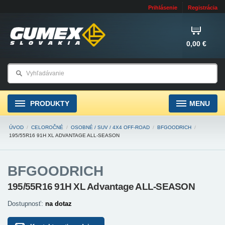
Prihlásenie
Registrácia
0,00 €
PRODUKTY
MENU
ÚVOD
/
CELOROČNÉ
/
OSOBNÉ / SUV / 4X4 OFF-ROAD
/
BFGOODRICH
/
195/55R16 91H XL ADVANTAGE ALL-SEASON
BFGOODRICH
195/55R16 91H XL Advantage ALL-SEASON
Dostupnosť:
na dotaz