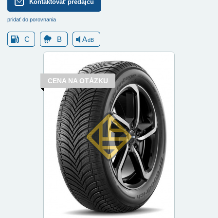
Kontaktovať predajcu
pridať do porovnania
C
B
A
dB
CENA NA OTÁZKU