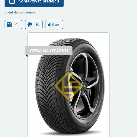
Kontaktovať predajcu
pridať do porovnania
C
B
A
dB
CENA NA OTÁZKU