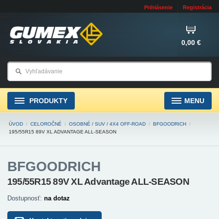
Prihlásenie
Registrácia
0,00 €
PRODUKTY
MENU
ÚVOD
/
CELOROČNÉ
/
OSOBNÉ / SUV / 4X4 OFF-ROAD
/
BFGOODRICH
/
195/55R15 89V XL ADVANTAGE ALL-SEASON
BFGOODRICH
195/55R15 89V XL Advantage ALL-SEASON
Dostupnosť:
na dotaz