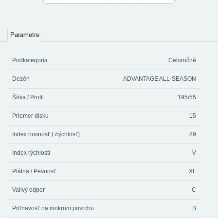
Parametre
Podkategoria
Celoročné
Dezén
ADVANTAGE ALL-SEASON
Šírka / Profil
195/55
Priemer disku
15
Index nosnosť ( /rýchlosť)
89
Index rýchlosti
V
Plátna / Pevnosť
XL
Valivý odpor
C
Priľnavosť na mokrom povrchu
B