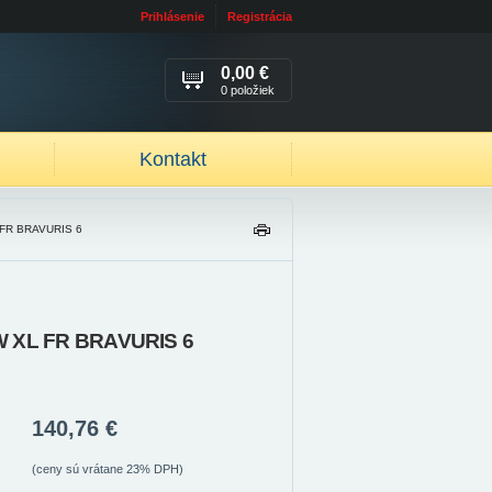
Prihlásenie
Registrácia
0,00 €
0 položiek
Kontakt
 FR BRAVURIS 6
TL
AČ
IŤ
W XL FR BRAVURIS 6
140,76 €
(ceny sú vrátane 23% DPH)