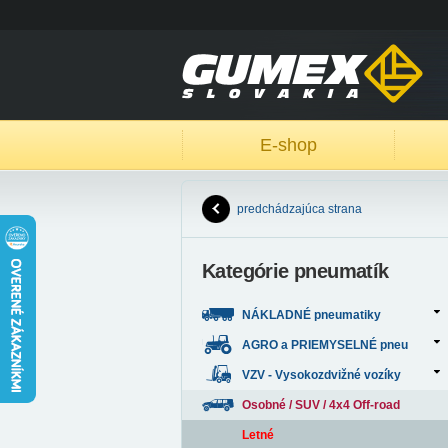
E-shop
predchádzajúca strana
Kategórie pneumatík
NÁKLADNÉ pneumatiky
AGRO a PRIEMYSELNÉ pneu
VZV - Vysokozdvižné vozíky
Osobné / SUV / 4x4 Off-road
Letné