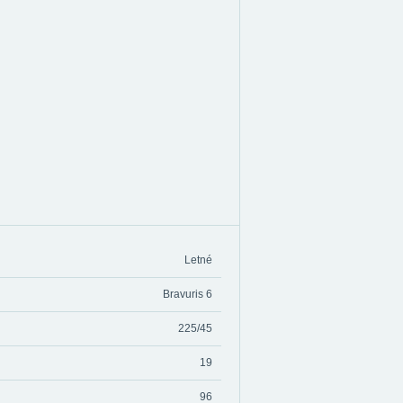
Letné
Bravuris 6
225/45
19
96