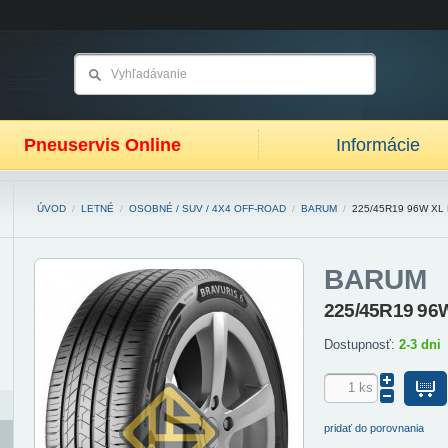
Pneuservis Online
Informácie
ÚVOD
/
LETNÉ
/
OSOBNÉ / SUV / 4X4 OFF-ROAD
/
BARUM
/
225/45R19 96W XL
BARUM
225/45R19 96
Dostupnosť:
2-3 dni
pridať do porovnania