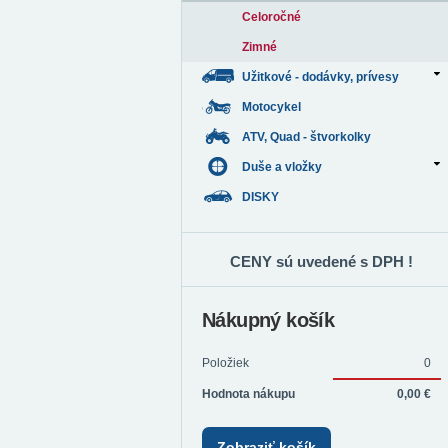
Celoročné
Zimné
Užitkové - dodávky, prívesy
Motocykel
ATV, Quad - štvorkolky
Duše a vložky
DISKY
CENY sú uvedené s DPH !
Nákupný košík
Položiek
0
Hodnota nákupu
0,00 €
Zobraziť košík