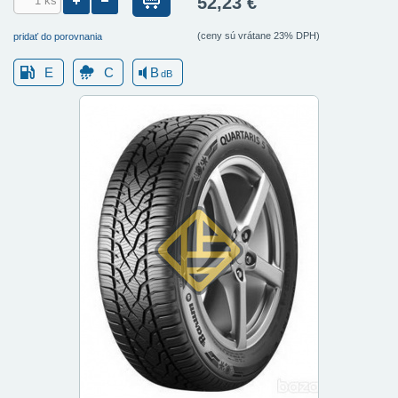
52,23 €
(ceny sú vrátane 23% DPH)
pridať do porovnania
E
C
B
dB