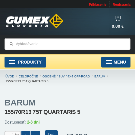
Prihlásenie
Registrácia
0,00 €
PRODUKTY
MENU
ÚVOD
/
CELOROČNÉ
/
OSOBNÉ / SUV / 4X4 OFF-ROAD
/
BARUM
/
155/70R13 75T QUARTARIS 5
BARUM
155/70R13 75T QUARTARIS 5
Dostupnosť:
2-3 dni