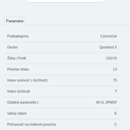
Parametre
Podkategoria
Celoročné
Dezén
Quartaris 5
Šírka / Profil
155/70
Priemer disku
13
Index nosnosť ( /rýchlosť)
75
Index rýchlosti
T
Ostatné parametre I.
M+S, 3PMSF
Valivý odpor
E
Priľnavosť na mokrom povrchu
C