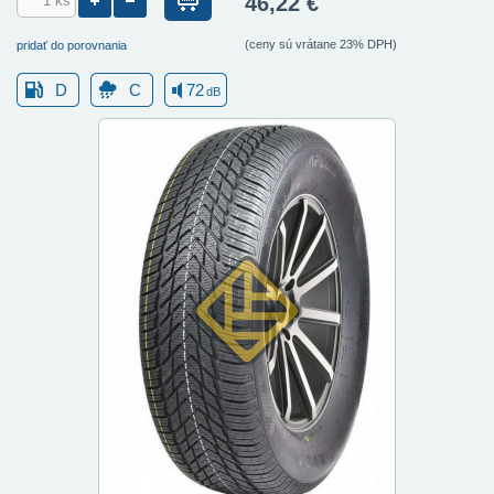
46,22 €
(ceny sú vrátane 23% DPH)
pridať do porovnania
D
C
72
dB