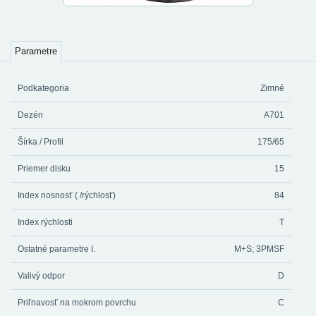
Parametre
Podkategoria
Zimné
Dezén
A701
Šírka / Profil
175/65
Priemer disku
15
Index nosnosť ( /rýchlosť)
84
Index rýchlosti
T
Ostatné parametre I.
M+S; 3PMSF
Valivý odpor
D
Priľnavosť na mokrom povrchu
C