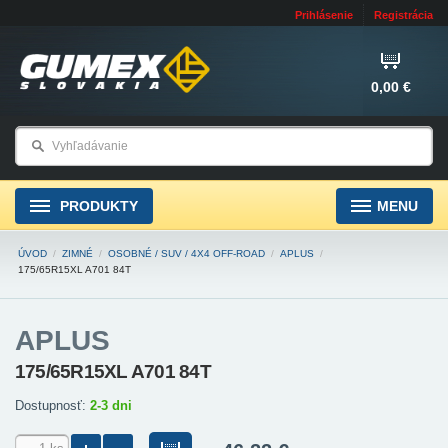
Prihlásenie
Registrácia
0,00 €
PRODUKTY
MENU
ÚVOD
/
ZIMNÉ
/
OSOBNÉ / SUV / 4X4 OFF-ROAD
/
APLUS
/
175/65R15XL A701 84T
APLUS
175/65R15XL A701 84T
Dostupnosť:
2-3 dni