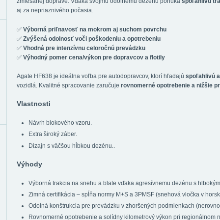
zmiešanej doprave. Vďaka svojmu odolnému dezénu ponúka
spoľahlivú tr
aj za nepriaznivého počasia.
✅
Výborná priľnavosť na mokrom aj suchom povrchu
✅
Zvýšená odolnosť voči poškodeniu a opotrebeniu
✅
Vhodná pre intenzívnu celoročnú prevádzku
✅
Výhodný pomer cena/výkon pre dopravcov a flotily
Agate HF638 je ideálna voľba pre autodopravcov, ktorí hľadajú
spoľahlivú 
vozidlá. Kvalitné spracovanie zaručuje
rovnomerné opotrebenie a nižšie p
Vlastnosti
Návrh blokového vzoru.
Extra široký záber.
Dizajn s väčšou hĺbkou dezénu..
Výhody
Výborná trakcia na snehu a blate vďaka agresívnemu dezénu s hlbokým
Zimná certifikácia – spĺňa normy M+S a 3PMSF (snehová vločka v hor
Odolná konštrukcia pre prevádzku v zhoršených podmienkach (nerovnost
Rovnomerné opotrebenie a solídny kilometrový výkon pri regionálnom 