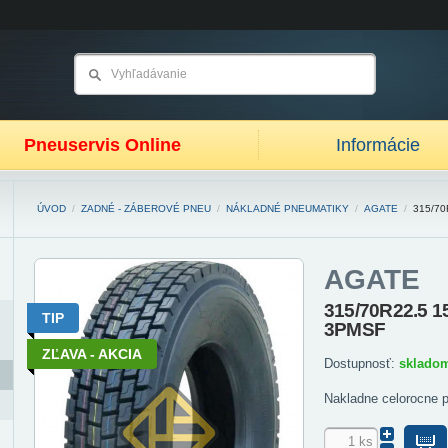
Pneuservis Online
Informácie
ÚVOD
/
ZADNÉ - ZÁBEROVÉ PNEU
/
NÁKLADNÉ PNEUMATIKY
/
AGATE
/
315/70
AGATE
315/70R22.5 
TIP
3PMSF
ZĽAVA - AKCIA
Dostupnosť:
sklado
Nakladne celorocne 