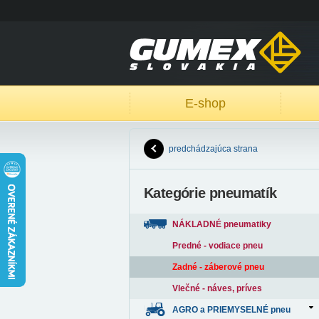
E-shop
predchádzajúca strana
Kategórie pneumatík
NÁKLADNÉ pneumatiky
Predné - vodiace pneu
Zadné - záberové pneu
Vlečné - náves, príves
AGRO a PRIEMYSELNÉ pneu