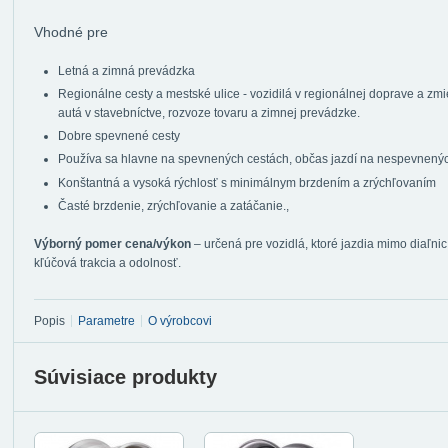
Vhodné pre
Letná a zimná prevádzka
Regionálne cesty a mestské ulice - vozidilá v regionálnej doprave a z
autá v stavebníctve, rozvoze tovaru a zimnej prevádzke.
Dobre spevnené cesty
Používa sa hlavne na spevnených cestách, občas jazdí na nespevnenýc
Konštantná a vysoká rýchlosť s minimálnym brzdením a zrýchľovaním
Časté brzdenie, zrýchľovanie a zatáčanie.,
Výborný pomer cena/výkon
– určená pre vozidlá, ktoré jazdia mimo diaľnic
kľúčová trakcia a odolnosť.
Popis
Parametre
O výrobcovi
Súvisiace produkty