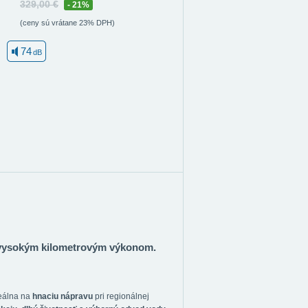
329,00 €
- 21%
(ceny sú vrátane 23% DPH)
74
dB
 vysokým kilometrovým výkonom.
deálna na
hnaciu nápravu
pri regionálnej