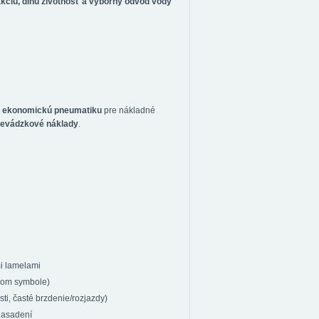
akciu, dlhú životnosť a výborný odvod vody
a ekonomickú pneumatiku
pre nákladné
revádzkové náklady
.
i lamelami
skom symbole)
i, časté brzdenie/rozjazdy)
nasadení