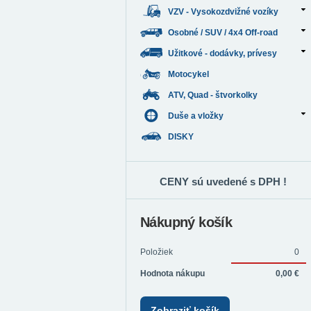
VZV - Vysokozdvižné vozíky
Osobné / SUV / 4x4 Off-road
Užitkové - dodávky, prívesy
Motocykel
ATV, Quad - štvorkolky
Duše a vložky
DISKY
CENY sú uvedené s DPH !
Nákupný košík
Položiek
0
Hodnota nákupu
0,00 €
Zobraziť košík