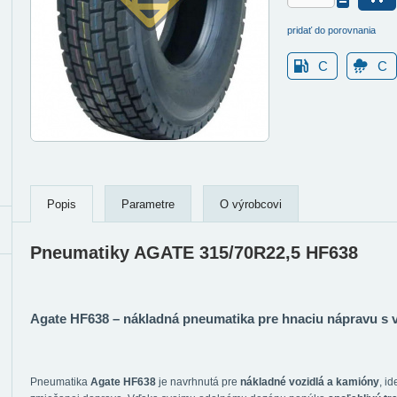
pridať do porovnania
C
C
Popis
Parametre
O výrobcovi
Pneumatiky AGATE 315/70R22,5 HF638
Agate HF638 – nákladná pneumatika pre hnaciu nápravu s
Pneumatika
Agate HF638
je navrhnutá pre
nákladné vozidlá a kamióny
, i