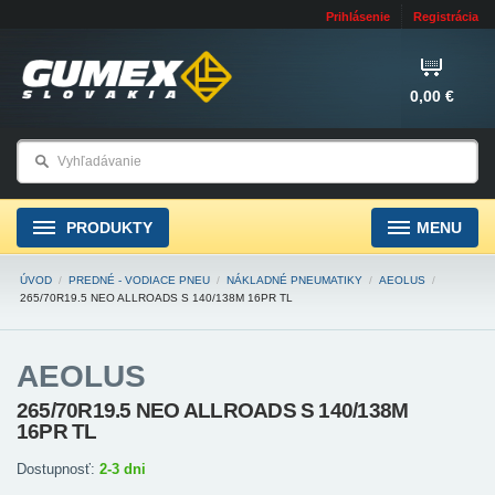
Prihlásenie
Registrácia
0,00 €
PRODUKTY
MENU
ÚVOD
/
PREDNÉ - VODIACE PNEU
/
NÁKLADNÉ PNEUMATIKY
/
AEOLUS
/
265/70R19.5 NEO ALLROADS S 140/138M 16PR TL
AEOLUS
265/70R19.5 NEO ALLROADS S 140/138M
16PR TL
Dostupnosť:
2-3 dni