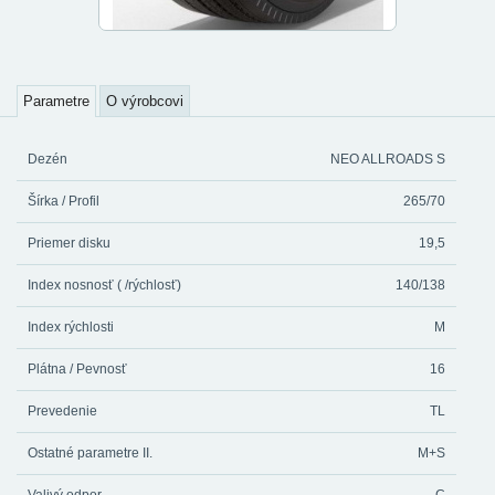
Parametre
O výrobcovi
Dezén
NEO ALLROADS S
Šírka / Profil
265/70
Priemer disku
19,5
Index nosnosť ( /rýchlosť)
140/138
Index rýchlosti
M
Plátna / Pevnosť
16
Prevedenie
TL
Ostatné parametre II.
M+S