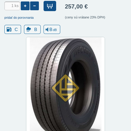
257,00 €
(ceny sú vrátane 23% DPH)
pridať do porovnania
C
B
B
dB