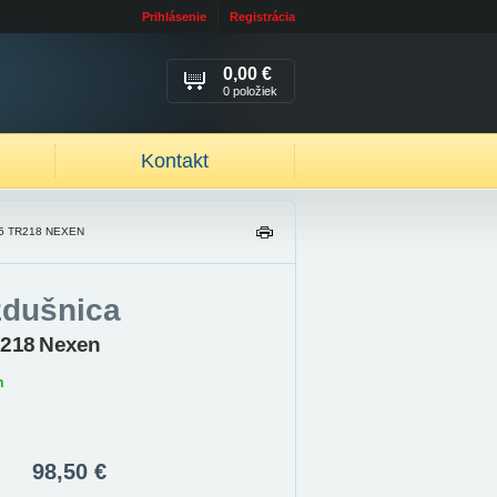
Prihlásenie
Registrácia
0,00 €
0 položiek
Kontakt
.5 TR218 NEXEN
TL
AČ
IŤ
zdušnica
R218 Nexen
m
98,50 €