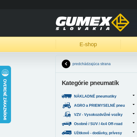
E-shop
predchádzajúca strana
Kategórie pneumatík
NÁKLADNÉ pneumatiky
AGRO a PRIEMYSELNÉ pneu
VZV - Vysokozdvižné vozíky
Osobné / SUV / 4x4 Off-road
Užitkové - dodávky, prívesy