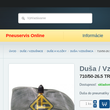
Pneuservis Online
Informácie
ÚVOD
/
DUŠE / VZDUŠNICE
/
DUŠE A VLOŽKY
/
DUŠA / VZDUŠNICA
/
710/50-26
Duša / V
710/50-26.5 T
Dostupnosť:
sklado
Duša do pneumatíky