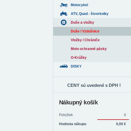
Motocykel
ATV, Quad - štvorkolky
Duše a vložky
Duše / Vzdušnice
Vložky / Chrániče
Moto ochranné pásky
O-Krúžky
DISKY
CENY sú uvedené s DPH !
Nákupný košík
Položiek
0
Hodnota nákupu
0,00 €