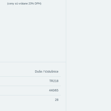
(ceny sú vrátane 23% DPH)
Duše / Vzdušnice
TR218
440/65
28