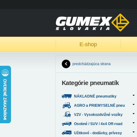
E-shop
predchádzajúca strana
Kategórie pneumatík
NÁKLADNÉ pneumatiky
AGRO a PRIEMYSELNÉ pneu
VZV - Vysokozdvižné vozíky
Osobné / SUV / 4x4 Off-road
Užitkové - dodávky, prívesy