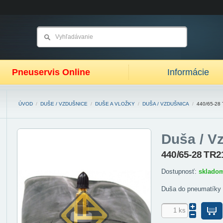
Pneuservis Online
Informácie
ÚVOD
/
DUŠE / VZDUŠNICE
/
DUŠE A VLOŽKY
/
DUŠA / VZDUŠNICA
/
440/65-28
Duša / V
440/65-28 TR2
Dostupnosť:
sklado
Duša do pneumatíky