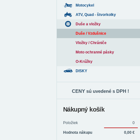
Motocykel
ATV, Quad - štvorkolky
Duše a vložky
Duše / Vzdušnice
Vložky / Chrániče
Moto ochranné pásky
O-Krúžky
DISKY
CENY sú uvedené s DPH !
Nákupný košík
Položiek
0
Hodnota nákupu
0,00 €