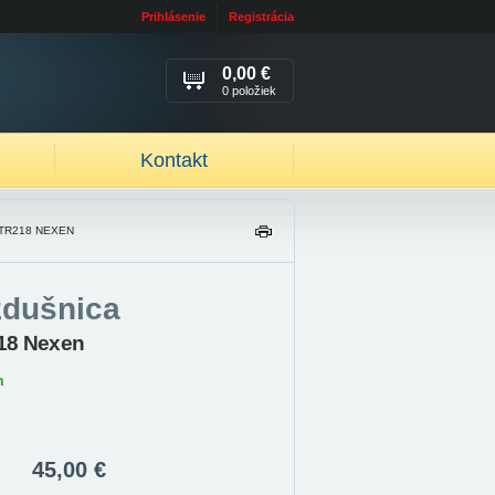
Prihlásenie
Registrácia
0,00 €
0 položiek
Kontakt
 TR218 NEXEN
TL
AČ
IŤ
zdušnica
18 Nexen
m
45,00 €